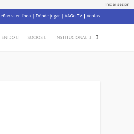
Iniciar sesión
eñanza en línea
|
Dónde jugar
|
AAGo TV
|
Ventas
TENIDO
SOCIOS
INSTITUCIONAL