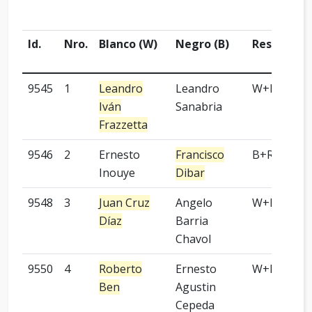
Id.
Nro.
Blanco (W)
Negro (B)
Resultado
9545
1
Leandro
Leandro
W+R
Iván
Sanabria
Frazzetta
9546
2
Ernesto
Francisco
B+R
Inouye
Dibar
9548
3
Juan Cruz
Angelo
W+R
Díaz
Barria
Chavol
9550
4
Roberto
Ernesto
W+P
Ben
Agustin
Cepeda