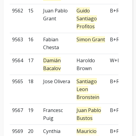
9562
15
Juan Pablo
Guido
B+R
Grant
Santiago
Profitos
9563
16
Fabian
Simon Grant
B+R
Chesta
9564
17
Damián
Haroldo
W+P
Bacalov
Brown
9565
18
Jose Olivera
Santiago
B+R
Leon
Bronstein
9567
19
Francesc
Juan Pablo
B+P
Puig
Bustos
9569
20
Cynthia
Mauricio
B+P