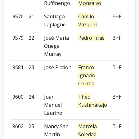
Ruffinengo
Monsalvo
9576
21
Santiago
Camilo
B+R
Laplagne
Vázquez
9579
22
José María
Pedro Frias
B+R
Onega
Murray
9581
23
Jose Piccioni
Franco
B+P
Ignacio
Correa
9600
24
Juan
Theo
B+N
Manuel
Kushinakajo
Laurino
9602
25
Nancy San
Marcela
B+R
Martín
Soledad