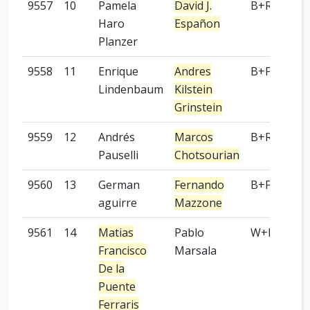
9557
10
Pamela
David J.
B+R
Haro
Españon
Planzer
9558
11
Enrique
Andres
B+P
Lindenbaum
Kilstein
Grinstein
9559
12
Andrés
Marcos
B+R
Pauselli
Chotsourian
9560
13
German
Fernando
B+P
aguirre
Mazzone
9561
14
Matias
Pablo
W+P
Francisco
Marsala
De la
Puente
Ferraris