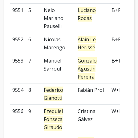
9551
5
Nelo
Luciano
B+P
Mariano
Rodas
Pauselli
9552
6
Nicolas
Alain Le
B+P
Marengo
Hérissé
9553
7
Manuel
Gonzalo
B+T
Sarrouf
Agustín
Pereira
9554
8
Federico
Fabián Prol
W+P
Gianotti
9556
9
Ezequiel
Cristina
W+P
Fonseca
Gálvez
Giraudo