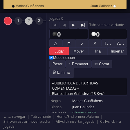
Jugada 0
|◀
◀
▶
▶|
Tab: cambiar variante
0
0
△
✕
□
○
1…
A…
Jugar
Mover
Ir a
Insertar
Modo edición
Pasar
↑ Promover
✂ Cortar
🗑 Eliminar
Negro
Matias Guañabens
Blanco
Juan Galindez
Resultado
Blanco +38.50
← → navegar | Tab variante | Home/End primero/último |
Komi
6.5
Shift+arrastrar mover piedra | Alt+click insertar jugada | Ctrl+click ir a
Tablero
19×19
jugada