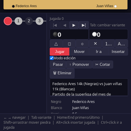
Jugada 0
|◀
◀
▶
▶|
Tab: cambiar variante
0
0
△
✕
□
○
1…
A…
Jugar
Mover
Ir a
Insertar
Modo edición
Pasar
↑ Promover
✂ Cortar
🗑 Eliminar
Negro
Federico Ares
Blanco
Juan Viñas
Komi
0.5
← → navegar | Tab variante | Home/End primero/último |
Handicap
3 piedras
Shift+arrastrar mover piedra | Alt+click insertar jugada | Ctrl+click ir a
Tablero
19×19
jugada