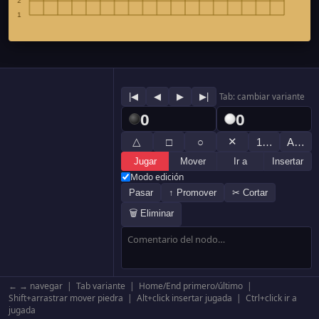
|◀
◀
▶
▶|
Tab: cambiar variante
0
0
△
✕
□
○
1…
A…
Jugar
Mover
Ir a
Insertar
Modo edición
Pasar
↑ Promover
✂ Cortar
🗑 Eliminar
← → navegar | Tab variante | Home/End primero/último |
Shift+arrastrar mover piedra | Alt+click insertar jugada | Ctrl+click ir a
jugada