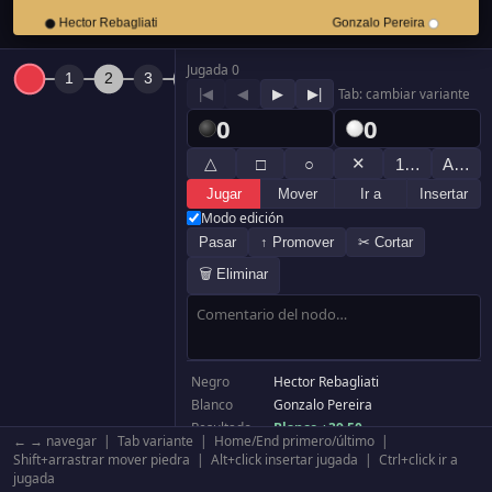
Jugada 0
|◀
◀
▶
▶|
Tab: cambiar variante
0
0
△
✕
□
○
1…
A…
Jugar
Mover
Ir a
Insertar
Modo edición
Pasar
↑ Promover
✂ Cortar
🗑 Eliminar
Negro
Hector Rebagliati
Blanco
Gonzalo Pereira
Resultado
Blanco +39.50
← → navegar | Tab variante | Home/End primero/último |
Komi
6.50
Shift+arrastrar mover piedra | Alt+click insertar jugada | Ctrl+click ir a
Tablero
19×19
jugada