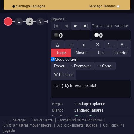
Jugada 0
|◀
◀
▶
▶|
Tab: cambiar variante
0
0
△
✕
□
○
1…
A…
Jugar
Mover
Ir a
Insertar
Modo edición
Pasar
↑ Promover
✂ Cortar
🗑 Eliminar
Negro
Santiago Laplagne
Blanco
Santiago Tabares
Resultado
Blanco +Time
← → navegar | Tab variante | Home/End primero/último |
Komi
6.50
Shift+arrastrar mover piedra | Alt+click insertar jugada | Ctrl+click ir a
Tablero
19×19
jugada