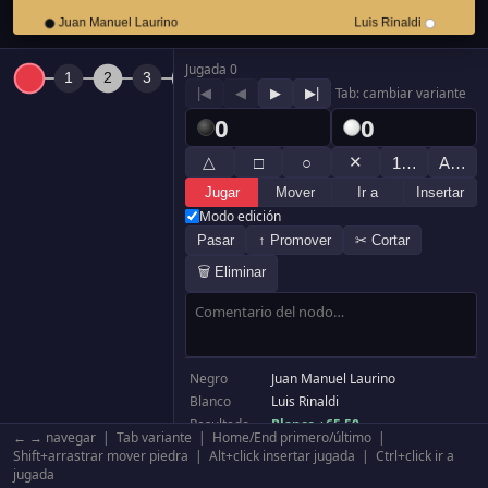
Jugada 0
|◀
◀
▶
▶|
Tab: cambiar variante
0
0
△
✕
□
○
1…
A…
Jugar
Mover
Ir a
Insertar
Modo edición
Pasar
↑ Promover
✂ Cortar
🗑 Eliminar
Negro
Juan Manuel Laurino
Blanco
Luis Rinaldi
Resultado
Blanco +65.50
← → navegar | Tab variante | Home/End primero/último |
Komi
6.50
Shift+arrastrar mover piedra | Alt+click insertar jugada | Ctrl+click ir a
Tablero
19×19
jugada