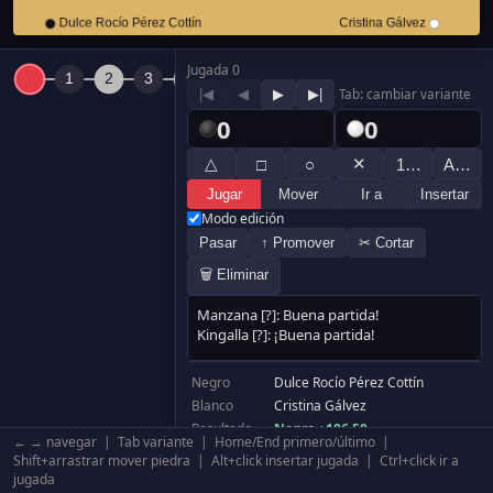
Jugada 0
|◀
◀
▶
▶|
Tab: cambiar variante
0
0
△
✕
□
○
1…
A…
Jugar
Mover
Ir a
Insertar
Modo edición
Pasar
↑ Promover
✂ Cortar
🗑 Eliminar
Negro
Dulce Rocío Pérez Cottín
Blanco
Cristina Gálvez
Resultado
Negro +186.50
← → navegar | Tab variante | Home/End primero/último |
Komi
6.50
Shift+arrastrar mover piedra | Alt+click insertar jugada | Ctrl+click ir a
Tablero
19×19
jugada