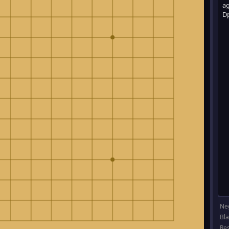
Ne
Bl
Re