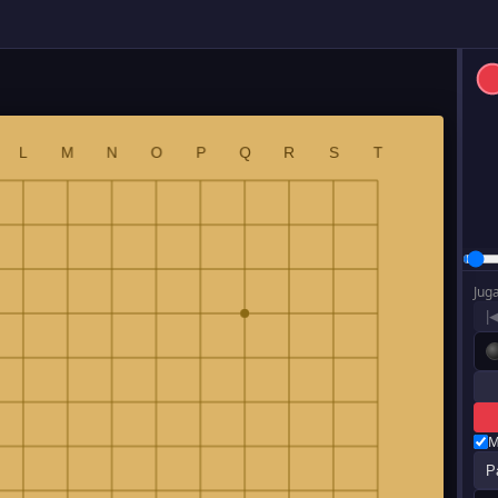
Jug
|
M
P