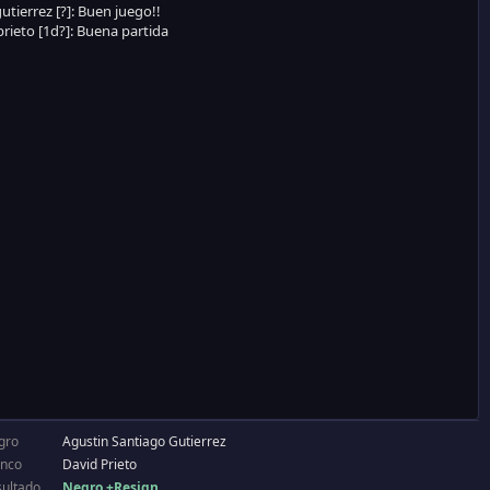
gro
Agustin Santiago Gutierrez
anco
David Prieto
sultado
Negro +Resign