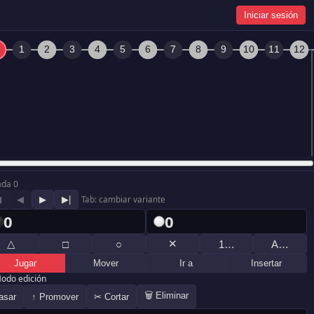
Iniciar sesión
ada 0
◀
◀
▶
▶|
Tab: cambiar variante
0
0
△
✕
□
○
1…
A…
Jugar
Mover
Ir a
Insertar
odo edición
🗑 Eliminar
asar
↑ Promover
✂ Cortar