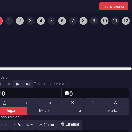
Iniciar sesión
ada 0
◀
◀
▶
▶|
Tab: cambiar variante
0
0
△
✕
□
○
1…
A…
Jugar
Mover
Ir a
Insertar
odo edición
🗑 Eliminar
asar
↑ Promover
✂ Cortar