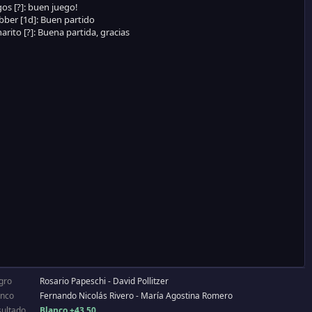
gro
Rosario Papeschi - David Pollitzer
anco
Fernando Nicolás Rivero - María Agostina Romero
sultado
Blanco +43.50