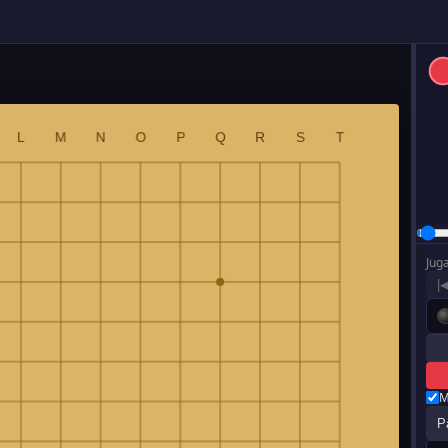
Jug
|
M
P