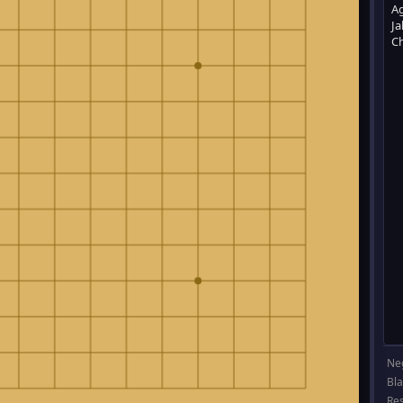
Ne
Bl
Re