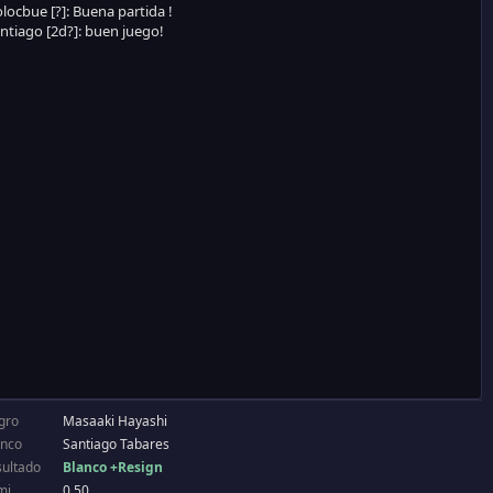
gro
Masaaki Hayashi
anco
Santiago Tabares
sultado
Blanco +Resign
mi
0.50