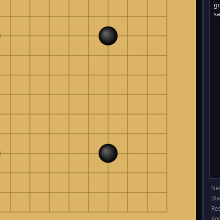
Ne
Bl
Re
Ko