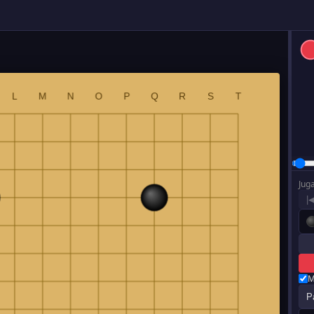
Jug
|
M
P