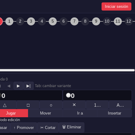
Iniciar sesión
ada 0
◀
◀
▶
▶|
Tab: cambiar variante
0
0
△
✕
□
○
1…
A…
Jugar
Mover
Ir a
Insertar
odo edición
🗑 Eliminar
asar
↑ Promover
✂ Cortar