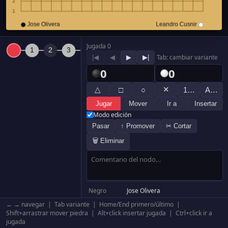
Jugada 0
|◀
◀
▶
▶|
Tab: cambiar variante
0
0
△
✕
□
○
1…
A…
Jugar
Mover
Ir a
Insertar
Modo edición
Pasar
↑ Promover
✂ Cortar
🗑 Eliminar
Negro
Jose Olivera
Blanco
Leandro Cusnir
← → navegar | Tab variante | Home/End primero/último |
Resultado
Blanco +56.5
Shift+arrastrar mover piedra | Alt+click insertar jugada | Ctrl+click ir a
jugada
Komi
0.5