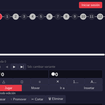
Iniciar sesión
ada 0
◀
◀
▶
▶|
Tab: cambiar variante
0
0
△
✕
□
○
1…
A…
Jugar
Mover
Ir a
Insertar
odo edición
🗑 Eliminar
asar
↑ Promover
✂ Cortar