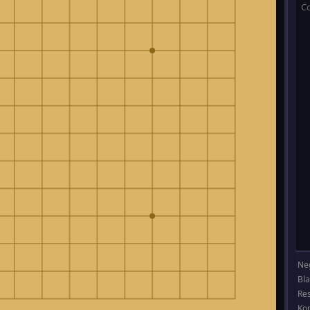
Ne
Bl
Re
Ko