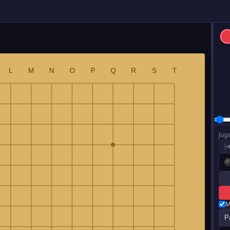
Jug
|
M
P