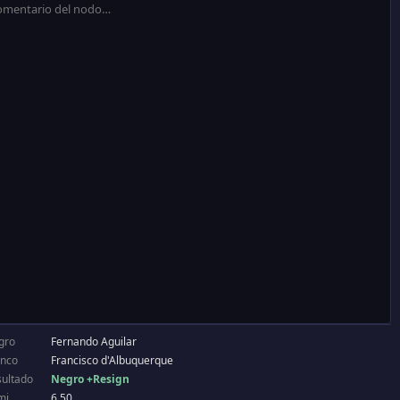
gro
Fernando Aguilar
anco
Francisco d'Albuquerque
sultado
Negro +Resign
mi
6.50