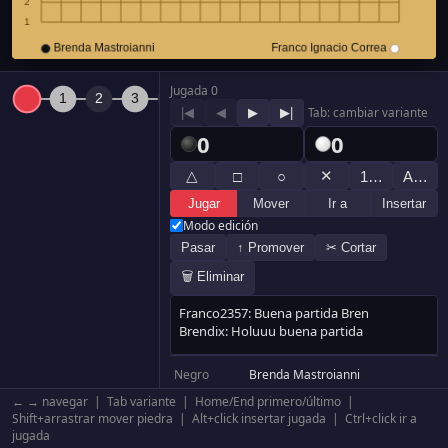
Jugada 0
|◀
◀
▶
▶|
Tab: cambiar variante
0
0
△
✕
□
○
1…
A…
Jugar
Mover
Ir a
Insertar
Modo edición
Pasar
↑ Promover
✂ Cortar
🗑 Eliminar
Negro
Brenda Mastroianni
Blanco
Franco Ignacio Correa
← → navegar | Tab variante | Home/End primero/último |
Resultado
Blanco por abandono
Shift+arrastrar mover piedra | Alt+click insertar jugada | Ctrl+click ir a
jugada
Komi
0.5