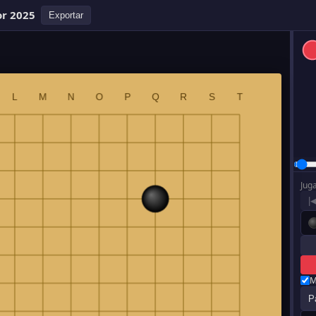
or 2025
Exportar
Jug
|
M
P