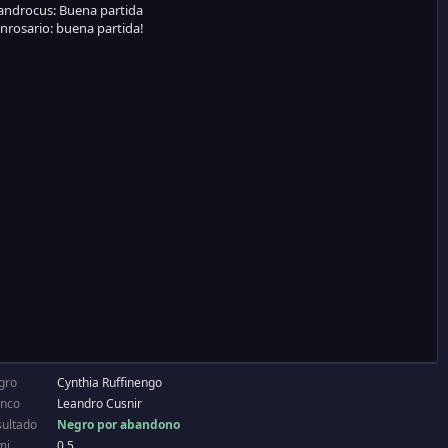
gro
Cynthia Ruffinengo
anco
Leandro Cusnir
sultado
Negro por abandono
mi
0.5