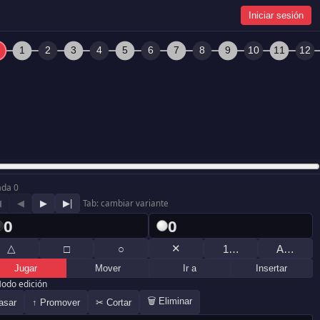
Iniciar sesión
ada 0
◀
◀
▶
▶|
Tab: cambiar variante
0
0
△
✕
□
○
1…
A…
Jugar
Mover
Ir a
Insertar
odo edición
🗑 Eliminar
asar
↑ Promover
✂ Cortar