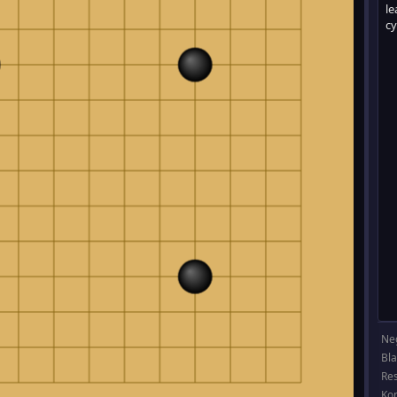
Ne
Bl
Re
Ko