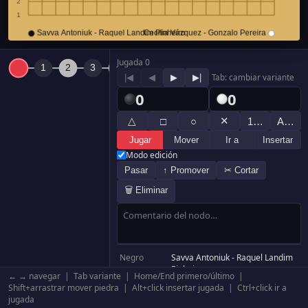
Jugada 0
|◀
◀
▶
▶|
Tab: cambiar variante
0
0
△
✕
□
○
1…
A…
Jugar
Mover
Ir a
Insertar
Modo edición
Pasar
↑ Promover
✂ Cortar
🗑 Eliminar
Negro
Savva Antoniuk - Raquel Landim
Pinheiro
← → navegar | Tab variante | Home/End primero/último |
Blanco
Cecilia Vázquez - Gonzalo
Shift+arrastrar mover piedra | Alt+click insertar jugada | Ctrl+click ir a
Pereira
jugada