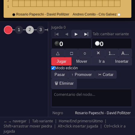
Jugada 0
|◀
◀
▶
▶|
Tab: cambiar variante
0
0
△
✕
□
○
1…
A…
Jugar
Mover
Ir a
Insertar
Modo edición
Pasar
↑ Promover
✂ Cortar
🗑 Eliminar
Negro
Rosario Papeschi - David Pollitzer
Blanco
Andres Comito - Cris Galvez
← → navegar | Tab variante | Home/End primero/último |
Resultado
Negro +79.5
Shift+arrastrar mover piedra | Alt+click insertar jugada | Ctrl+click ir a
jugada
Komi
6.5