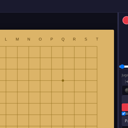
Jug
|
M
P