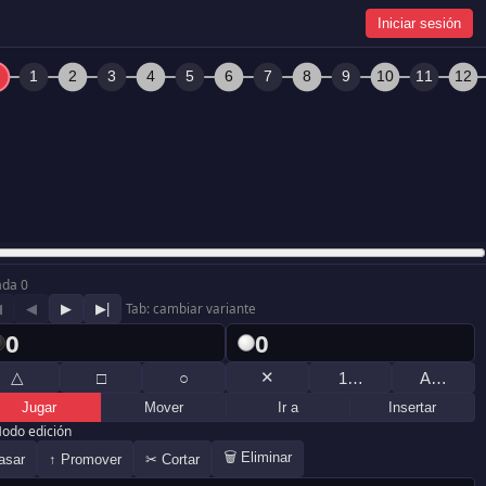
Iniciar sesión
ada 0
◀
◀
▶
▶|
Tab: cambiar variante
0
0
△
✕
□
○
1…
A…
Jugar
Mover
Ir a
Insertar
odo edición
🗑 Eliminar
asar
↑ Promover
✂ Cortar