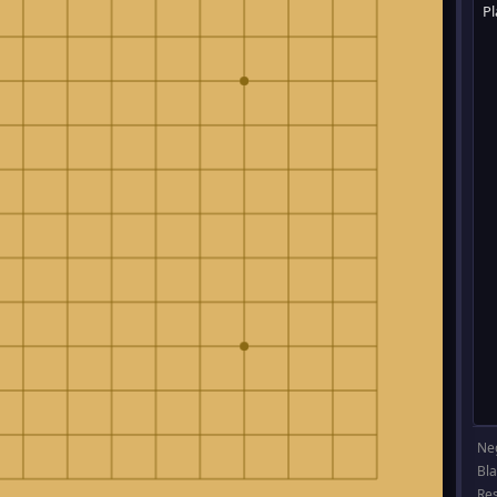
Ne
Bl
Re