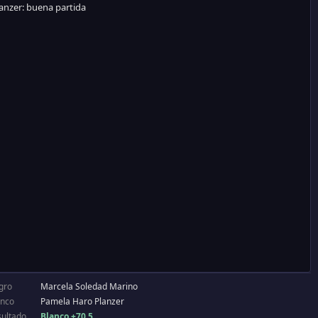
gro
Marcela Soledad Marino
anco
Pamela Haro Planzer
sultado
Blanco +70.5