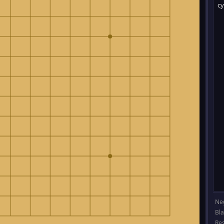
Ne
Bl
Re