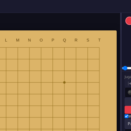
Jug
|
M
P