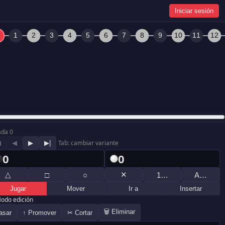
Iniciar sesión
ada 0
◀
◀
▶
▶|
Tab: cambiar variante
0
0
△
✕
□
○
1…
A…
Jugar
Mover
Ir a
Insertar
odo edición
🗑 Eliminar
asar
↑ Promover
✂ Cortar