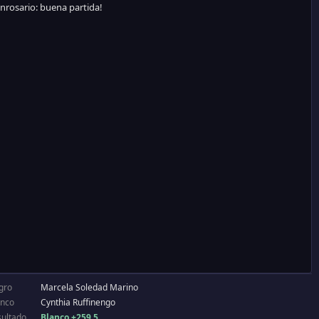
gro
Marcela Soledad Marino
anco
Cynthia Ruffinengo
sultado
Blanco +259.5