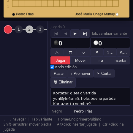
Jugada 0
|◀
◀
▶
▶|
Tab: cambiar variante
0
0
△
✕
□
○
1…
A…
Jugar
Mover
Ir a
Insertar
Modo edición
Pasar
↑ Promover
✂ Cortar
🗑 Eliminar
Negro
Pedro Frias
Blanco
José María Onega Murray
← → navegar | Tab variante | Home/End primero/último |
Resultado
Negro +35.5
Shift+arrastrar mover piedra | Alt+click insertar jugada | Ctrl+click ir a
jugada
Komi
6.5