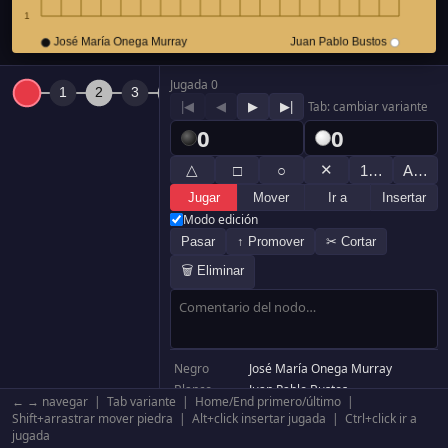
Jugada 0
|◀
◀
▶
▶|
Tab: cambiar variante
0
0
△
✕
□
○
1…
A…
Jugar
Mover
Ir a
Insertar
Modo edición
Pasar
↑ Promover
✂ Cortar
🗑 Eliminar
Negro
José María Onega Murray
Blanco
Juan Pablo Bustos
← → navegar | Tab variante | Home/End primero/último |
Resultado
Blanco por abandono
Shift+arrastrar mover piedra | Alt+click insertar jugada | Ctrl+click ir a
Komi
6.5
jugada