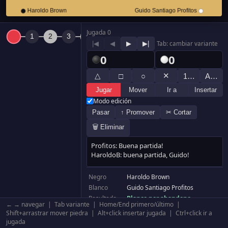
Jugada 0
|◀
◀
▶
▶|
Tab: cambiar variante
0
0
△
✕
□
○
1…
A…
Jugar
Mover
Ir a
Insertar
Modo edición
Pasar
↑ Promover
✂ Cortar
🗑 Eliminar
Negro
Haroldo Brown
Blanco
Guido Santiago Profitos
Resultado
Blanco por abandono
← → navegar | Tab variante | Home/End primero/último |
Komi
6.5
Shift+arrastrar mover piedra | Alt+click insertar jugada | Ctrl+click ir a
Tablero
19×19
jugada