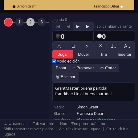
Jugada 0
|◀
◀
▶
▶|
Tab: cambiar variante
0
0
△
✕
□
○
1…
A…
Jugar
Mover
Ir a
Insertar
Modo edición
Pasar
↑ Promover
✂ Cortar
🗑 Eliminar
Negro
Simon Grant
Blanco
Francisco Dibar
Resultado
Blanco por abandono
← → navegar | Tab variante | Home/End primero/último |
Komi
6.5
Shift+arrastrar mover piedra | Alt+click insertar jugada | Ctrl+click ir a
Tablero
19×19
jugada