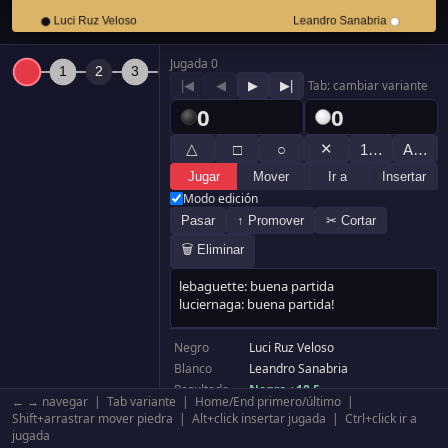
Jugada 0
|◀
◀
▶
▶|
Tab: cambiar variante
0
0
△
✕
□
○
1…
A…
Jugar
Mover
Ir a
Insertar
Modo edición
Pasar
↑ Promover
✂ Cortar
🗑 Eliminar
Negro
Luci Ruz Veloso
Blanco
Leandro Sanabria
Resultado
Negro +18.5
← → navegar | Tab variante | Home/End primero/último |
Komi
0.5
Shift+arrastrar mover piedra | Alt+click insertar jugada | Ctrl+click ir a
Handicap
9 piedras
jugada