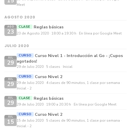
15
Meet
AGOSTO 2020
Reglas básicas
CLASE
AGO
23
23 de Agosto 2020
18:00 a 19:30 h
En línea por Google Meet
JULIO 2020
Curso Nivel 1 - Introducción al Go - ¡Cupos
CURSO
JUL
agotados!
29
29 de Julio 2020
5 clases
Inicial
Curso Nivel 2
CURSO
JUL
29
29 de Julio 2020
4 clases de 90 minutos, 1 clase por semana
Inicial - 2
Reglas básicas
CLASE
JUL
29
29 de Julio 2020
19:00 a 20:30 h
En línea por Google Meet
Curso Nivel 2
CURSO
JUL
15
15 de Julio 2020
5 clases de 90 minutos, 1 clase por semana
Inicial - 2