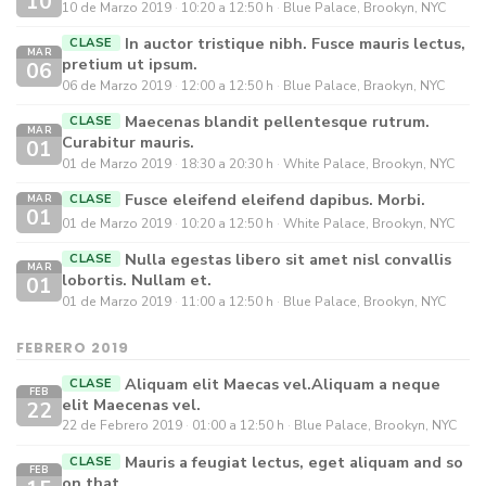
10
10 de Marzo 2019
10:20 a 12:50 h
Blue Palace, Brookyn, NYC
In auctor tristique nibh. Fusce mauris lectus,
CLASE
MAR
pretium ut ipsum.
06
06 de Marzo 2019
12:00 a 12:50 h
Blue Palace, Braokyn, NYC
Maecenas blandit pellentesque rutrum.
CLASE
MAR
Curabitur mauris.
01
01 de Marzo 2019
18:30 a 20:30 h
White Palace, Brookyn, NYC
Fusce eleifend eleifend dapibus. Morbi.
CLASE
MAR
01
01 de Marzo 2019
10:20 a 12:50 h
White Palace, Brookyn, NYC
Nulla egestas libero sit amet nisl convallis
CLASE
MAR
lobortis. Nullam et.
01
01 de Marzo 2019
11:00 a 12:50 h
Blue Palace, Brookyn, NYC
FEBRERO 2019
Aliquam elit Maecas vel.Aliquam a neque
CLASE
FEB
elit Maecenas vel.
22
22 de Febrero 2019
01:00 a 12:50 h
Blue Palace, Brookyn, NYC
Mauris a feugiat lectus, eget aliquam and so
CLASE
FEB
on that.