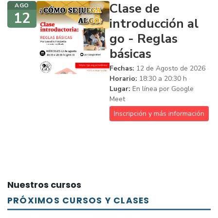
Clase de
AGO
12
introducción al
go - Reglas
básicas
Fechas:
12 de Agosto de 2026
Horario:
18:30 a 20:30 h
Lugar:
En línea por Google
Meet
Inscripción y más información
Nuestros cursos
PRÓXIMOS CURSOS Y CLASES