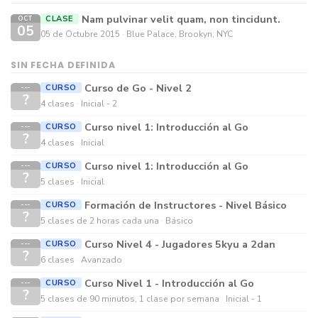
Nam pulvinar velit quam, non tincidunt.
CLASE
OCT
05
05 de Octubre 2015
Blue Palace, Brookyn, NYC
SIN FECHA DEFINIDA
Curso de Go - Nivel 2
CURSO
---
?
4 clases
Inicial - 2
Curso nivel 1: Introducción al Go
CURSO
---
?
4 clases
Inicial
Curso nivel 1: Introducción al Go
CURSO
---
?
5 clases
Inicial
Formación de Instructores - Nivel Básico
CURSO
---
?
5 clases de 2 horas cada una
Básico
Curso Nivel 4 - Jugadores 5kyu a 2dan
CURSO
---
?
6 clases
Avanzado
Curso Nivel 1 - Introducción al Go
CURSO
---
?
5 clases de 90 minutos, 1 clase por semana
Inicial - 1