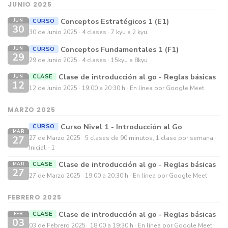
JUNIO 2025
Conceptos Estratégicos 1 (E1)
CURSO
JUN
30
30 de Junio 2025
4 clases
7 kyu a 2 kyu
Conceptos Fundamentales 1 (F1)
CURSO
JUN
29
29 de Junio 2025
4 clases
15kyu a 8kyu
Clase de introducción al go - Reglas básicas
CLASE
JUN
12
12 de Junio 2025
19:00 a 20:30 h
En línea por Google Meet
MARZO 2025
Curso Nivel 1 - Introducción al Go
CURSO
MAR
27
27 de Marzo 2025
5 clases de 90 minutos, 1 clase por semana
Inicial - 1
Clase de introducción al go - Reglas básicas
CLASE
MAR
27
27 de Marzo 2025
19:00 a 20:30 h
En línea por Google Meet
FEBRERO 2025
Clase de introducción al go - Reglas básicas
CLASE
FEB
03
03 de Febrero 2025
18:00 a 19:30 h
En línea por Google Meet