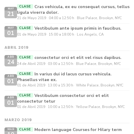
Cras vehicula, ex eu consequat cursus, tellus
CLASE
MAY
ligula viverra dolor.
21
21 de Mayo 2019
04:00 a 12:50 h
Blue Palace, Brookyn, NYC
Vestibulum ante ipsum primis in faucibus.
CLASE
MAY
01
01 de Mayo 2019
15:00 a 18:00 h
Los Angels, CA
ABRIL 2019
consectetur orci et elit vel risus dapibus.
CLASE
ABR
24
24 de Abril 2019
03:00 a 12:50 h
Blue Palace, Brookyn, NYC
In varius dui id lacus cursus vehicula.
CLASE
ABR
Phasellus vitae ex.
01
01 de Abril 2019
13:00 a 15:30 h
White Palace, Brookyn, NYC
Vestibulum consectetur orci et elit
CLASE
ABR
consectetur tetur
01
01 de Abril 2019
10:00 a 12:50 h
Yellow Palace, Brookyn, NYC
MARZO 2019
Modern language Courses for Hilary term
CLASE
MAR