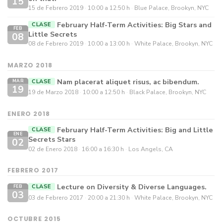
15
15 de Febrero 2019
10:00 a 12:50 h
Blue Palace, Brookyn, NYC
February Half-Term Activities: Big Stars and
CLASE
FEB
Little Secrets
08
08 de Febrero 2019
10:00 a 13:00 h
White Palace, Brookyn, NYC
MARZO 2018
Nam placerat aliquet risus, ac bibendum.
CLASE
MAR
19
19 de Marzo 2018
10:00 a 12:50 h
Black Palace, Brookyn, NYC
ENERO 2018
February Half-Term Activities: Big and Little
CLASE
ENE
Secrets Stars
02
02 de Enero 2018
16:00 a 16:30 h
Los Angels, CA
FEBRERO 2017
Lecture on Diversity & Diverse Languages.
CLASE
FEB
03
03 de Febrero 2017
20:00 a 21:30 h
White Palace, Brookyn, NYC
OCTUBRE 2015