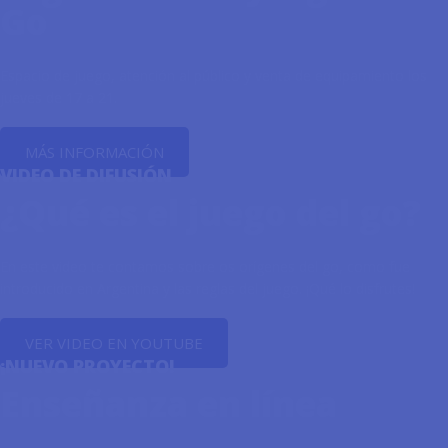
Go
Espacio de juego, atención al público y venta de equipamiento los
jueves de 17 a 21.
MÁS INFORMACIÓN
VIDEO DE DIFUSIÓN
¿Qué es el juego del go?
En este video te contamos sobre os orígenes del go, como fue
introducido en Argentina y las reglas del juego. ¡Qué lo disfrutes!
VER VIDEO EN YOUTUBE
¡NUEVO PROYECTO!
Enseñanza en línea