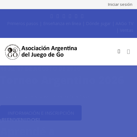
Iniciar sesión
Primeros pasos
|
Enseñanza en línea
|
Dónde jugar
|
AAGo TV
|
Ventas
15 AL 17 DE AGOSTO DE 2026
Torneo Argentino 2026
Club Argentino de Ajedrez, Paraguay 1858, CABA
INFORMACIÓN E INSCRIPCIÓN
¡BIENVENIDOS!
Aprendé a