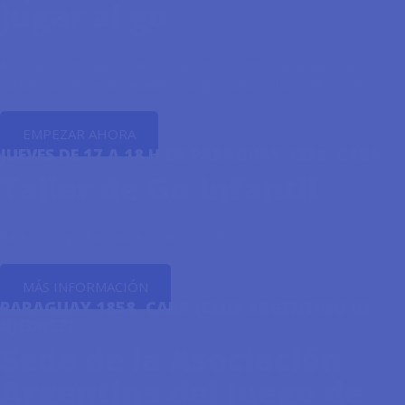
jugar al go
Acercate a los lugares de encuentro en todo el país, participá en
cursos, torneos y actividades o seguí nuestros tutoriales on-line.
EMPEZAR AHORA
JUEVES DE 17 A 18 H EN PARAGUAY 1858, CABA
Taller de Go Infantil
Para niños y niñas hasta 12 años. Gratuito!
MÁS INFORMACIÓN
PARAGUAY 1858, CABA (CLUB ARGENTINO DE
AJEDREZ)
Sede de la Asociación
Argentina del Juego de