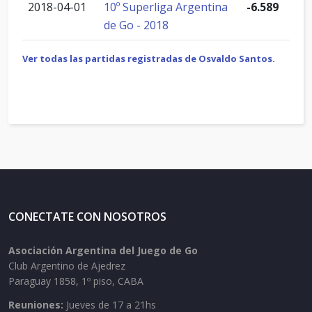
2018-04-01
10º Superliga Argentina
-6.589
de Go - 2018
Ver todas las partidas registradas de Osvaldo Santos.
CONECTATE CON NOSOTROS
Asociación Argentina del Juego de Go
Club Argentino de Ajedrez
Paraguay 1858, 1º piso, CABA
Reuniones:
Jueves de 17 a 21hs