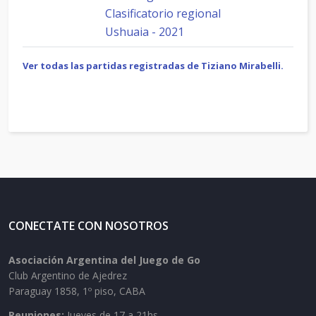
Clasificatorio regional
Ushuaia - 2021
Ver todas las partidas registradas de Tiziano Mirabelli.
CONECTATE CON NOSOTROS
Asociación Argentina del Juego de Go
Club Argentino de Ajedrez
Paraguay 1858, 1º piso, CABA
Reuniones:
Jueves de 17 a 21hs