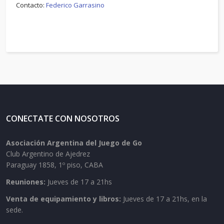
Contacto:
Federico Garrasino
CONECTATE CON NOSOTROS
Asociación Argentina del Juego de Go
Club Argentino de Ajedrez
Paraguay 1858, 1º piso, CABA
Reuniones:
Jueves de 17 a 21hs
Venta de equipamiento y libros:
Jueves de 17 a 21hs, en la
sede.