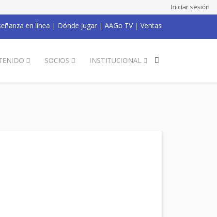
Iniciar sesión
eñanza en línea
|
Dónde jugar
|
AAGo TV
|
Ventas
TENIDO
SOCIOS
INSTITUCIONAL