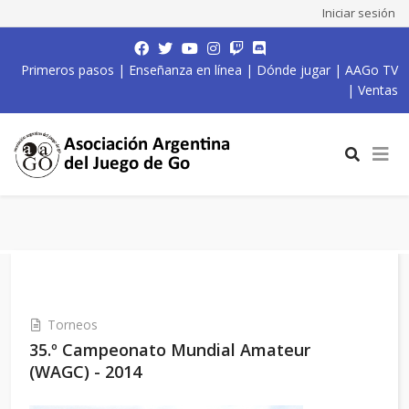
Iniciar sesión
Primeros pasos
|
Enseñanza en línea
|
Dónde jugar
|
AAGo TV
|
Ventas
Torneos
35.º Campeonato Mundial Amateur
(WAGC) - 2014