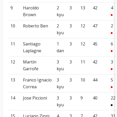
9
Haroldo
2
3
13
42
4
Brown
kyu
10
Roberto Ben
2
3
12
47
2
kyu
11
Santiago
1
3
12
45
6
Laplagne
dan
12
Martín
3
3
11
42
3
Garrofe
kyu
13
Franco Ignacio
3
3
10
44
5
Correa
kyu
14
Jose Piccioni
3
3
9
40
22
kyu
15
Luciano Zinni
4
3
7
42
31