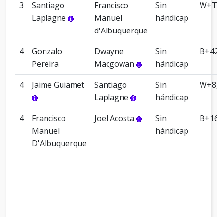
3
Santiago
Francisco
Sin
W+T
Laplagne
Manuel
hándicap
d'Albuquerque
4
Gonzalo
Dwayne
Sin
B+42
Pereira
Macgowan
hándicap
4
Jaime Guiamet
Santiago
Sin
W+8
Laplagne
hándicap
4
Francisco
Joel Acosta
Sin
B+16
Manuel
hándicap
D'Albuquerque