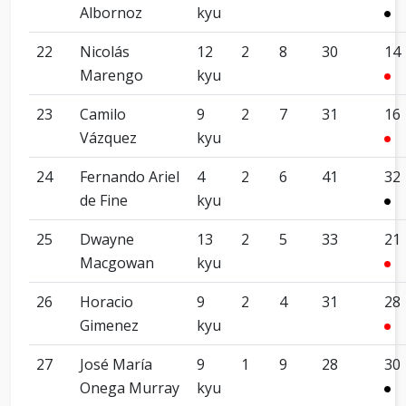
Albornoz
kyu
22
Nicolás
12
2
8
30
14
Marengo
kyu
23
Camilo
9
2
7
31
16
Vázquez
kyu
24
Fernando Ariel
4
2
6
41
32
de Fine
kyu
25
Dwayne
13
2
5
33
21
Macgowan
kyu
26
Horacio
9
2
4
31
28
Gimenez
kyu
27
José María
9
1
9
28
30
Onega Murray
kyu