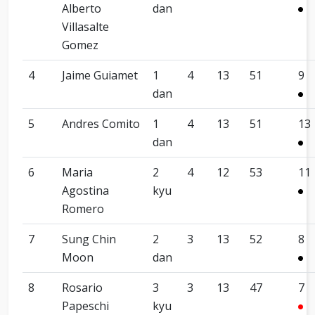
Alberto
dan
Villasalte
Gomez
4
Jaime Guiamet
1
4
13
51
9
dan
5
Andres Comito
1
4
13
51
13
dan
6
Maria
2
4
12
53
11
Agostina
kyu
Romero
7
Sung Chin
2
3
13
52
8
Moon
dan
8
Rosario
3
3
13
47
7
Papeschi
kyu