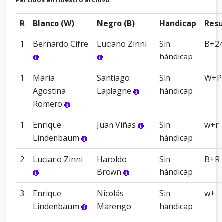
Partidos en nuestro archivo:
R
Blanco (W)
Negro (B)
Handicap
Resu
1
Bernardo Cifre
Luciano Zinni
Sin
B+24
hándicap
1
Maria
Santiago
Sin
W+P
Agostina
Laplagne
hándicap
Romero
1
Enrique
Juan Viñas
Sin
w+r
Lindenbaum
hándicap
2
Luciano Zinni
Haroldo
Sin
B+R
Brown
hándicap
3
Enrique
Nicolás
Sin
w+
Lindenbaum
Marengo
hándicap