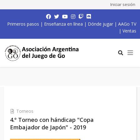
Iniciar sesión
Primeros pasos
|
Enseñanza en línea
|
Dónde jugar
|
AAGo TV
|
Ventas
Torneos
4.º Torneo con hándicap "Copa
Embajador de Japón" - 2019