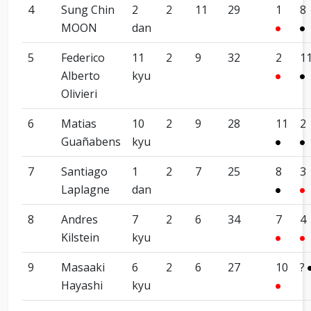
4
Sung Chin
2
2
11
29
1
8
MOON
dan
5
Federico
11
2
9
32
2
1
Alberto
kyu
Olivieri
6
Matias
10
2
9
28
11
2
Guañabens
kyu
7
Santiago
1
2
7
25
8
3
Laplagne
dan
8
Andres
7
2
6
34
7
4
Kilstein
kyu
9
Masaaki
6
2
6
27
10
?
Hayashi
kyu