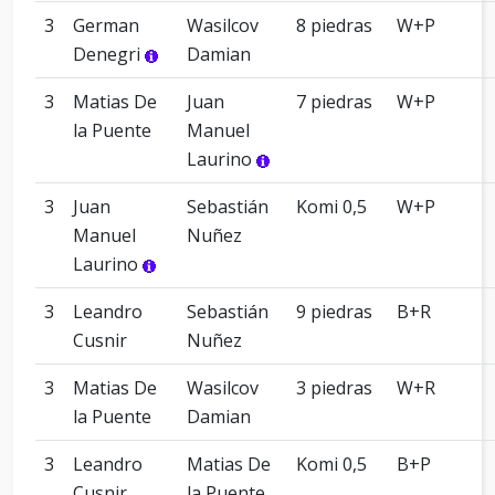
3
German
Wasilcov
8 piedras
W+P
Denegri
Damian
3
Matias De
Juan
7 piedras
W+P
la Puente
Manuel
Laurino
3
Juan
Sebastián
Komi 0,5
W+P
Manuel
Nuñez
Laurino
3
Leandro
Sebastián
9 piedras
B+R
Cusnir
Nuñez
3
Matias De
Wasilcov
3 piedras
W+R
la Puente
Damian
3
Leandro
Matias De
Komi 0,5
B+P
Cusnir
la Puente