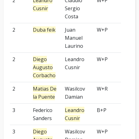
2
Leandro
Claudio
W+P
OGS
Cusnir
Sergio
Costa
2
Duba feik
Juan
W+P
OGS
Manuel
Laurino
2
Diego
Leandro
W+P
OGS
Augusto
Cusnir
Corbacho
2
Matias De
Wasilcov
W+R
OGS
la Puente
Damian
3
Federico
Leandro
B+P
OGS
Sanders
Cusnir
3
Diego
Wasilcov
W+P
OGS