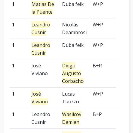
1
Matias De
Duba feik
W+P
OGS
la Puente
1
Leandro
Nicolás
W+P
OGS
Cusnir
Deambrosi
1
Leandro
Duba feik
W+P
OGS
Cusnir
1
José
Diego
B+R
OGS
Viviano
Augusto
Corbacho
1
José
Lucas
W+P
OGS
Viviano
Tuozzo
1
Leandro
Wasilcov
B+P
OGS
Cusnir
Damian