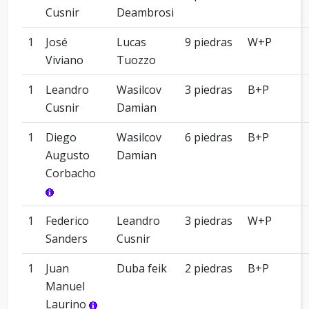
Cusnir
Deambrosi
1
José
Lucas
9 piedras
W+P
Viviano
Tuozzo
1
Leandro
Wasilcov
3 piedras
B+P
Cusnir
Damian
1
Diego
Wasilcov
6 piedras
B+P
Augusto
Damian
Corbacho
1
Federico
Leandro
3 piedras
W+P
Sanders
Cusnir
1
Juan
Duba feik
2 piedras
B+P
Manuel
Laurino