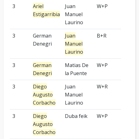
3
Ariel
Juan
W+P
OGS
Estigarribia
Manuel
Laurino
3
German
Juan
B+R
KGS
Denegri
Manuel
Laurino
3
German
Matias De
W+P
KGS
Denegri
la Puente
3
Diego
Juan
W+R
OGS
Augusto
Manuel
Corbacho
Laurino
3
Diego
Duba feik
W+P
OGS
Augusto
Corbacho