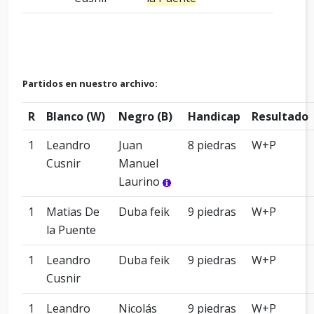
Partidos en nuestro archivo:
R
Blanco (W)
Negro (B)
Handicap
Resultado
1
Leandro
Juan
8 piedras
W+P
Cusnir
Manuel
Laurino
1
Matias De
Duba feik
9 piedras
W+P
la Puente
1
Leandro
Duba feik
9 piedras
W+P
Cusnir
1
Leandro
Nicolás
9 piedras
W+P