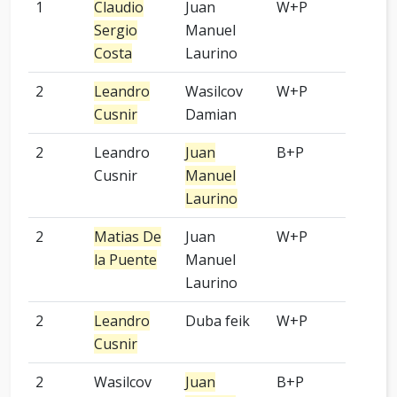
1
Claudio
Juan
W+P
OGS
Sergio
Manuel
Costa
Laurino
2
Leandro
Wasilcov
W+P
OGS
Cusnir
Damian
2
Leandro
Juan
B+P
OGS
Cusnir
Manuel
Laurino
2
Matias De
Juan
W+P
OGS
la Puente
Manuel
Laurino
2
Leandro
Duba feik
W+P
OGS
Cusnir
2
Wasilcov
Juan
B+P
OGS