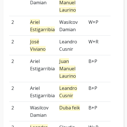
Damian
Manuel
Laurino
2
Ariel
Wasilcov
W+P
OGS
Estigarribia
Damian
2
José
Leandro
W+R
OGS
Viviano
Cusnir
2
Ariel
Juan
B+P
OGS
Estigarribia
Manuel
Laurino
2
Ariel
Leandro
B+P
OGS
Estigarribia
Cusnir
2
Wasilcov
Duba feik
B+P
OGS
Damian