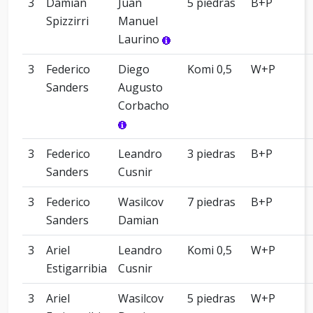
3
Damian
Juan
5 piedras
B+P
Spizzirri
Manuel
Laurino
3
Federico
Diego
Komi 0,5
W+P
Sanders
Augusto
Corbacho
3
Federico
Leandro
3 piedras
B+P
Sanders
Cusnir
3
Federico
Wasilcov
7 piedras
B+P
Sanders
Damian
3
Ariel
Leandro
Komi 0,5
W+P
Estigarribia
Cusnir
3
Ariel
Wasilcov
5 piedras
W+P