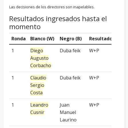
Las decisiones de los directores son inapelables.
Resultados ingresados hasta el
momento
Ronda
Blanco (W)
Negro (B)
Resultado
Sede
1
Diego
Duba feik
W+P
OGS
Augusto
Corbacho
1
Claudio
Duba feik
W+P
OGS
Sergio
Costa
1
Leandro
Juan
W+P
OGS
Cusnir
Manuel
Laurino