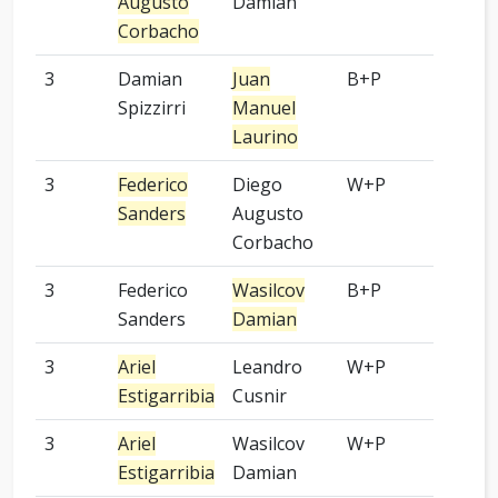
Augusto
Damian
Corbacho
3
Damian
Juan
B+P
OGS
Spizzirri
Manuel
Laurino
3
Federico
Diego
W+P
OGS
Sanders
Augusto
Corbacho
3
Federico
Wasilcov
B+P
OGS
Sanders
Damian
3
Ariel
Leandro
W+P
OGS
Estigarribia
Cusnir
3
Ariel
Wasilcov
W+P
OGS
Estigarribia
Damian