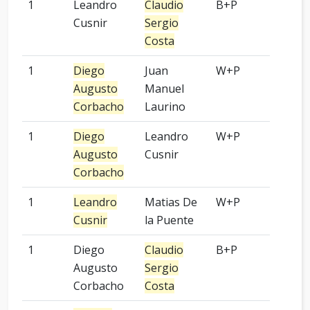
1
Leandro
Claudio
B+P
OGS
Cusnir
Sergio
Costa
1
Diego
Juan
W+P
OGS
Augusto
Manuel
Corbacho
Laurino
1
Diego
Leandro
W+P
OGS
Augusto
Cusnir
Corbacho
1
Leandro
Matias De
W+P
OGS
Cusnir
la Puente
1
Diego
Claudio
B+P
OGS
Augusto
Sergio
Corbacho
Costa