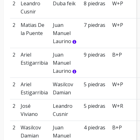
2
Leandro
Duba feik
8 piedras
W+P
Cusnir
2
Matias De
Juan
7 piedras
W+P
la Puente
Manuel
Laurino
2
Ariel
Juan
9 piedras
B+P
Estigarribia
Manuel
Laurino
2
Ariel
Wasilcov
5 piedras
W+P
Estigarribia
Damian
2
José
Leandro
5 piedras
W+R
Viviano
Cusnir
2
Wasilcov
Juan
4 piedras
B+P
Damian
Manuel