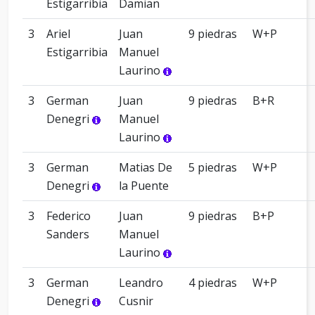
Estigarribia
Damian
3
Ariel
Juan
9 piedras
W+P
Estigarribia
Manuel
Laurino
3
German
Juan
9 piedras
B+R
Denegri
Manuel
Laurino
3
German
Matias De
5 piedras
W+P
Denegri
la Puente
3
Federico
Juan
9 piedras
B+P
Sanders
Manuel
Laurino
3
German
Leandro
4 piedras
W+P
Denegri
Cusnir