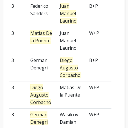
3
Federico
Juan
B+P
OGS
Sanders
Manuel
Laurino
3
Matias De
Juan
W+P
OGS
la Puente
Manuel
Laurino
3
German
Diego
B+P
KGS
Denegri
Augusto
Corbacho
3
Diego
Matias De
W+P
OGS
Augusto
la Puente
Corbacho
3
German
Wasilcov
W+P
KGS
Denegri
Damian