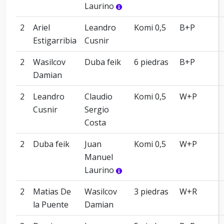
Laurino
2
Ariel
Leandro
Komi 0,5
B+P
Estigarribia
Cusnir
2
Wasilcov
Duba feik
6 piedras
B+P
Damian
2
Leandro
Claudio
Komi 0,5
W+P
Cusnir
Sergio
Costa
2
Duba feik
Juan
Komi 0,5
W+P
Manuel
Laurino
2
Matias De
Wasilcov
3 piedras
W+R
la Puente
Damian