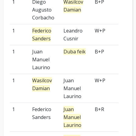
1
Diego
Wasilcov
B+P
OGS
Augusto
Damian
Corbacho
1
Federico
Leandro
W+P
OGS
Sanders
Cusnir
1
Juan
Duba feik
B+P
OGS
Manuel
Laurino
1
Wasilcov
Juan
W+P
OGS
Damian
Manuel
Laurino
1
Federico
Juan
B+R
OGS
Sanders
Manuel
Laurino