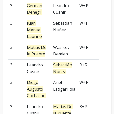
3
German
Leandro
W+P
KGS
Denegri
Cusnir
3
Juan
Sebastián
W+P
OGS
Manuel
Nuñez
Laurino
3
Matias De
Wasilcov
W+R
OGS
la Puente
Damian
3
Leandro
Sebastián
B+R
OGS
Cusnir
Nuñez
3
Diego
Ariel
W+P
OGS
Augusto
Estigarribia
Corbacho
3
Leandro
Matias De
B+P
OGS
Cusnir
la Puente