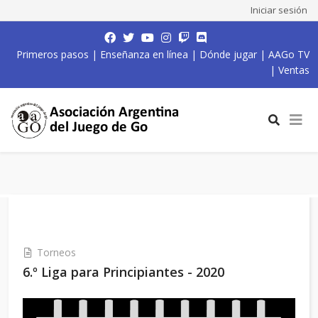
Iniciar sesión
Primeros pasos
|
Enseñanza en línea
|
Dónde jugar
|
AAGo TV
|
Ventas
Torneos
6.º Liga para Principiantes - 2020