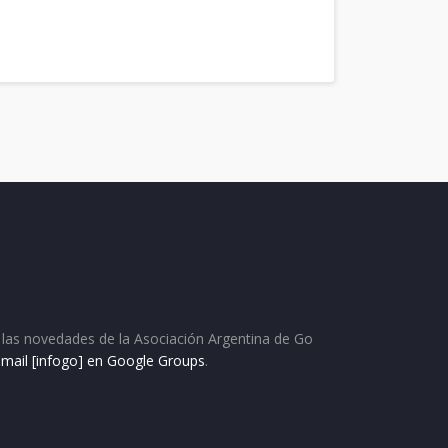
as las novedades de la Asociación Argentina de Go
e mail [infogo] en Google Groups
.