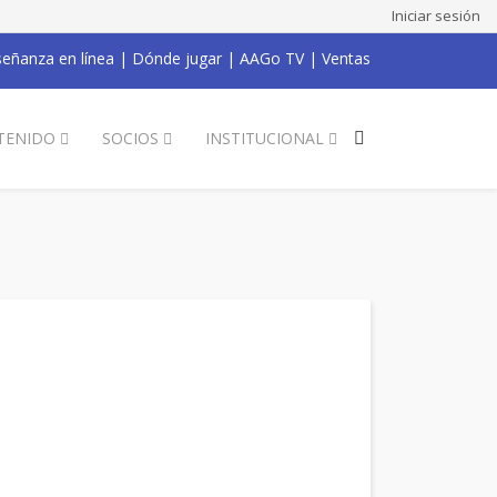
Iniciar sesión
eñanza en línea
|
Dónde jugar
|
AAGo TV
|
Ventas
TENIDO
SOCIOS
INSTITUCIONAL