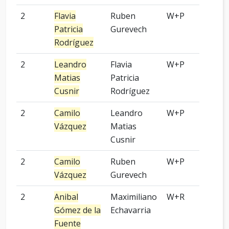
2
Flavia
Ruben
W+P
5 p
Patricia
Gurevech
Rodríguez
2
Leandro
Flavia
W+P
8 p
Matias
Patricia
Cusnir
Rodríguez
2
Camilo
Leandro
W+P
9 p
Vázquez
Matias
Cusnir
2
Camilo
Ruben
W+P
9 p
Vázquez
Gurevech
2
Anibal
Maximiliano
W+R
4 p
Gómez de la
Echavarria
Fuente