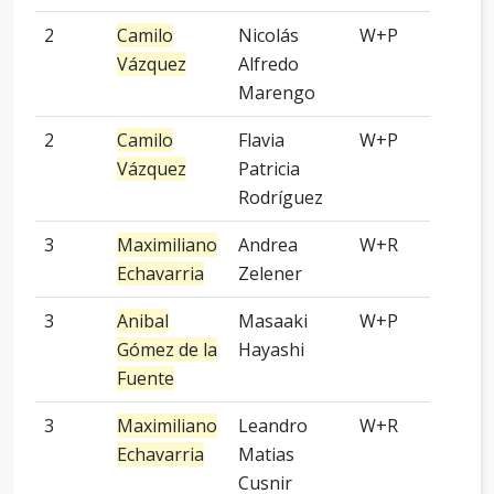
2
Camilo
Nicolás
W+P
6 p
Vázquez
Alfredo
Marengo
2
Camilo
Flavia
W+P
9 p
Vázquez
Patricia
Rodríguez
3
Maximiliano
Andrea
W+R
2 p
Echavarria
Zelener
3
Anibal
Masaaki
W+P
7 p
Gómez de la
Hayashi
Fuente
3
Maximiliano
Leandro
W+R
7 p
Echavarria
Matias
Cusnir