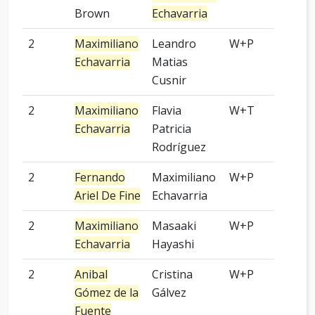
Brown
Echavarria
2
Maximiliano
Leandro
W+P
7 p
Echavarria
Matias
Cusnir
2
Maximiliano
Flavia
W+T
9 p
Echavarria
Patricia
Rodríguez
2
Fernando
Maximiliano
W+P
Kom
Ariel De Fine
Echavarria
2
Maximiliano
Masaaki
W+P
3 p
Echavarria
Hayashi
2
Anibal
Cristina
W+P
9 p
Gómez de la
Gálvez
Fuente