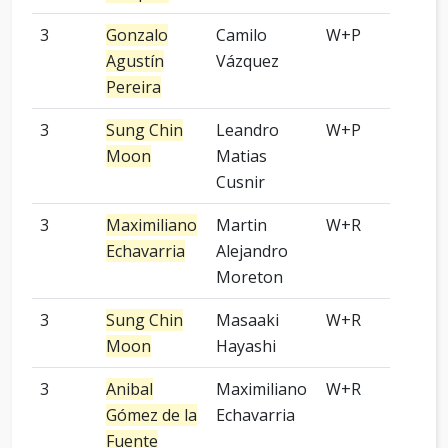
3
Gonzalo
Camilo
W+P
-
Agustín
Vázquez
Pereira
3
Sung Chin
Leandro
W+P
9 p
Moon
Matias
Cusnir
3
Maximiliano
Martin
W+R
9 p
Echavarria
Alejandro
Moreton
3
Sung Chin
Masaaki
W+R
9 p
Moon
Hayashi
3
Anibal
Maximiliano
W+R
4 p
Gómez de la
Echavarria
Fuente