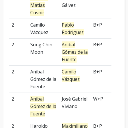
Matias
Gálvez
Cusnir
2
Camilo
Pablo
B+P
6 p
Vázquez
Rodriguez
2
Sung Chin
Anibal
B+P
2 p
Moon
Gómez de la
Fuente
2
Anibal
Camilo
B+P
2 p
Gómez de la
Vázquez
Fuente
2
Anibal
José Gabriel
W+P
4 p
Gómez de la
Viviano
Fuente
2
Haroldo
Maximiliano
B+P
2 p