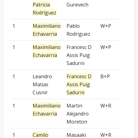
Patricia
Gurevech
Rodríguez
1
Maximiliano
Pablo
W+P
5 p
Echavarria
Rodriguez
1
Maximiliano
Francesc D
W+P
3 p
Echavarria
Assis Puig
Sadurni
1
Leandro
Francesc D
B+P
-
Matias
Assis Puig
Cusnir
Sadurni
1
Maximiliano
Martin
W+R
9 p
Echavarria
Alejandro
Moreton
1
Camilo
Masaaki
W+R
5 p