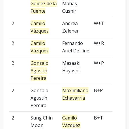
Gómez de la
Matias
Fuente
Cusnir
2
Camilo
Andrea
W+T
5 p
Vázquez
Zelener
2
Camilo
Fernando
W+R
Kom
Vázquez
Ariel De Fine
2
Gonzalo
Masaaki
W+P
6 p
Agustín
Hayashi
Pereira
2
Gonzalo
Maximiliano
B+P
3 p
Agustín
Echavarria
Pereira
2
Sung Chin
Camilo
B+T
3 p
Moon
Vázquez