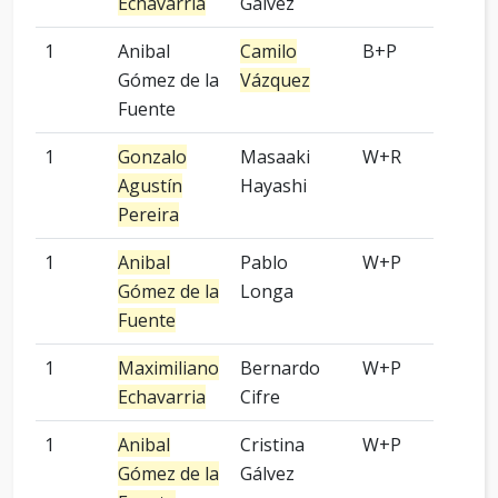
Echavarria
Gálvez
1
Anibal
Camilo
B+P
2 p
Gómez de la
Vázquez
Fuente
1
Gonzalo
Masaaki
W+R
6 p
Agustín
Hayashi
Pereira
1
Anibal
Pablo
W+P
4 p
Gómez de la
Longa
Fuente
1
Maximiliano
Bernardo
W+P
9 p
Echavarria
Cifre
1
Anibal
Cristina
W+P
9 p
Gómez de la
Gálvez