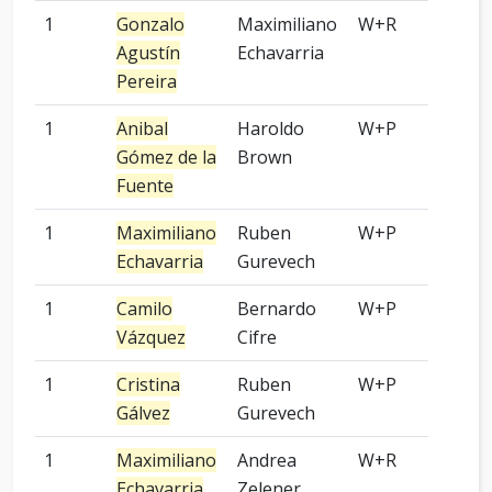
1
Gonzalo
Maximiliano
W+R
3 p
Agustín
Echavarria
Pereira
1
Anibal
Haroldo
W+P
Kom
Gómez de la
Brown
Fuente
1
Maximiliano
Ruben
W+P
9 p
Echavarria
Gurevech
1
Camilo
Bernardo
W+P
9 p
Vázquez
Cifre
1
Cristina
Ruben
W+P
4 p
Gálvez
Gurevech
1
Maximiliano
Andrea
W+R
2 p
Echavarria
Zelener