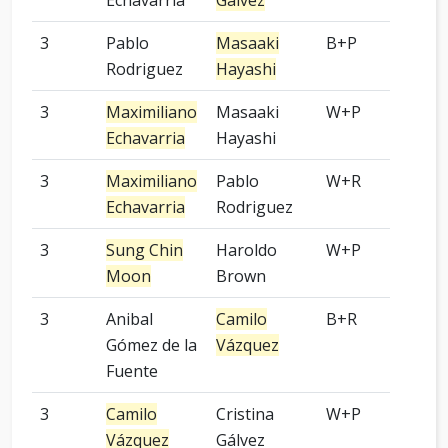
Echavarria
Gálvez
3
Pablo
Masaaki
B+P
-
Rodriguez
Hayashi
3
Maximiliano
Masaaki
W+P
3 p
Echavarria
Hayashi
3
Maximiliano
Pablo
W+R
-
Echavarria
Rodriguez
3
Sung Chin
Haroldo
W+P
3 p
Moon
Brown
3
Anibal
Camilo
B+R
Kom
Gómez de la
Vázquez
Fuente
3
Camilo
Cristina
W+P
9 p
Vázquez
Gálvez