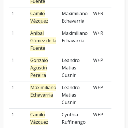
Fuente
1
Camilo
Maximiliano
W+R
2 p
Vázquez
Echavarria
1
Anibal
Maximiliano
W+R
4 p
Gómez de la
Echavarria
Fuente
1
Gonzalo
Leandro
W+P
8 p
Agustín
Matias
Pereira
Cusnir
1
Maximiliano
Leandro
W+P
4 p
Echavarria
Matias
Cusnir
1
Camilo
Cynthia
W+P
9 p
Vázquez
Ruffinengo