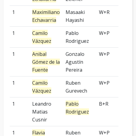
1
Maximiliano
Masaaki
W+R
3 p
Echavarria
Hayashi
1
Camilo
Pablo
W+P
6 p
Vázquez
Rodriguez
1
Anibal
Gonzalo
W+P
-
Gómez de la
Agustín
Fuente
Pereira
1
Camilo
Ruben
W+P
9 p
Vázquez
Gurevech
1
Leandro
Pablo
B+R
-
Matias
Rodriguez
Cusnir
1
Flavia
Ruben
W+P
4 p