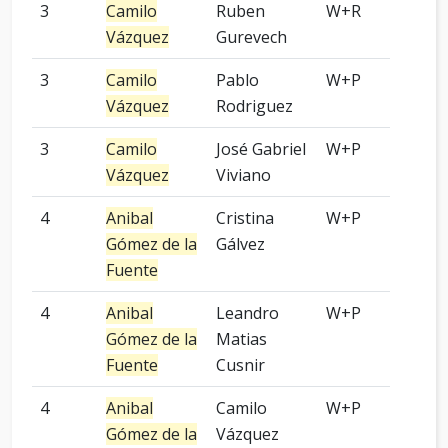
3
Camilo
Ruben
W+R
9 p
Vázquez
Gurevech
3
Camilo
Pablo
W+P
-
Vázquez
Rodriguez
3
Camilo
José Gabriel
W+P
3 p
Vázquez
Viviano
4
Anibal
Cristina
W+P
9 p
Gómez de la
Gálvez
Fuente
4
Anibal
Leandro
W+P
9 p
Gómez de la
Matias
Fuente
Cusnir
4
Anibal
Camilo
W+P
Kom
Gómez de la
Vázquez