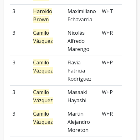
3
Haroldo
Maximiliano
W+T
2 p
Brown
Echavarria
3
Camilo
Nicolás
W+R
6 p
Vázquez
Alfredo
Marengo
3
Camilo
Flavia
W+P
9 p
Vázquez
Patricia
Rodríguez
3
Camilo
Masaaki
W+P
5 p
Vázquez
Hayashi
3
Camilo
Martin
W+R
9 p
Vázquez
Alejandro
Moreton