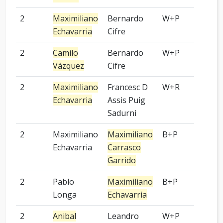
2
Maximiliano
Bernardo
W+P
9 p
Echavarria
Cifre
2
Camilo
Bernardo
W+P
9 p
Vázquez
Cifre
2
Maximiliano
Francesc D
W+R
3 p
Echavarria
Assis Puig
Sadurni
2
Maximiliano
Maximiliano
B+P
3 p
Echavarria
Carrasco
Garrido
2
Pablo
Maximiliano
B+P
2 p
Longa
Echavarria
2
Anibal
Leandro
W+P
9 p