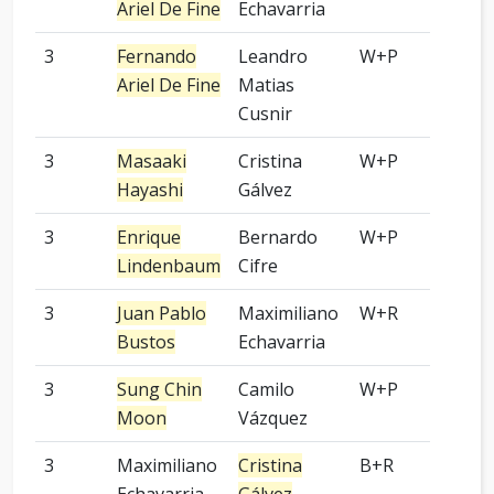
Ariel De Fine
Echavarria
3
Fernando
Leandro
W+P
6 p
Ariel De Fine
Matias
Cusnir
3
Masaaki
Cristina
W+P
7 p
Hayashi
Gálvez
3
Enrique
Bernardo
W+P
9 p
Lindenbaum
Cifre
3
Juan Pablo
Maximiliano
W+R
-
Bustos
Echavarria
3
Sung Chin
Camilo
W+P
3 p
Moon
Vázquez
3
Maximiliano
Cristina
B+R
9 p