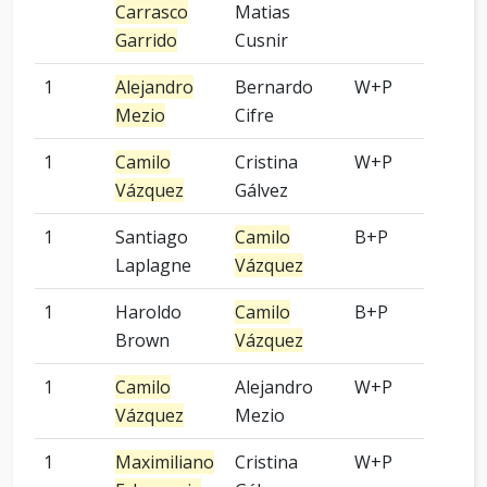
Carrasco
Matias
Garrido
Cusnir
1
Alejandro
Bernardo
W+P
9 p
Mezio
Cifre
1
Camilo
Cristina
W+P
9 p
Vázquez
Gálvez
1
Santiago
Camilo
B+P
3 p
Laplagne
Vázquez
1
Haroldo
Camilo
B+P
Kom
Brown
Vázquez
1
Camilo
Alejandro
W+P
9 p
Vázquez
Mezio
1
Maximiliano
Cristina
W+P
9 p