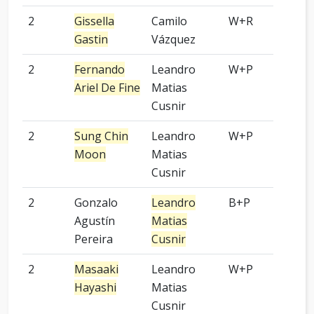
2
Gissella
Camilo
W+R
Kom
Gastin
Vázquez
2
Fernando
Leandro
W+P
6 p
Ariel De Fine
Matias
Cusnir
2
Sung Chin
Leandro
W+P
9 p
Moon
Matias
Cusnir
2
Gonzalo
Leandro
B+P
8 p
Agustín
Matias
Pereira
Cusnir
2
Masaaki
Leandro
W+P
4 p
Hayashi
Matias
Cusnir