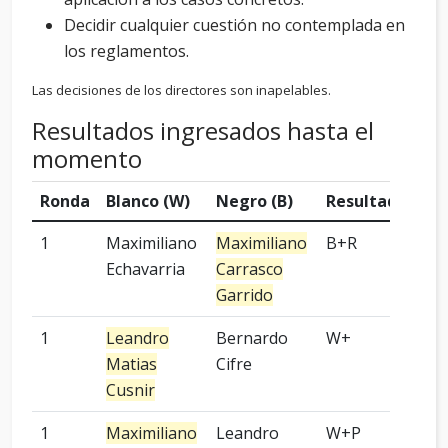
Decidir cualquier cuestión no contemplada en
los reglamentos.
Las decisiones de los directores son inapelables.
Resultados ingresados hasta el
momento
Ronda
Blanco (W)
Negro (B)
Resultado
Ha
1
Maximiliano
Maximiliano
B+R
3 p
Echavarria
Carrasco
Garrido
1
Leandro
Bernardo
W+
4 p
Matias
Cifre
Cusnir
1
Maximiliano
Leandro
W+P
4 p