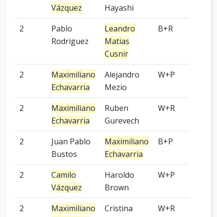
Vázquez
Hayashi
2
Pablo
Leandro
B+R
-
Rodriguez
Matias
Cusnir
2
Maximiliano
Alejandro
W+P
9 p
Echavarria
Mezio
2
Maximiliano
Ruben
W+R
9 p
Echavarria
Gurevech
2
Juan Pablo
Maximiliano
B+P
Kom
Bustos
Echavarria
2
Camilo
Haroldo
W+P
-
Vázquez
Brown
2
Maximiliano
Cristina
W+R
9 p