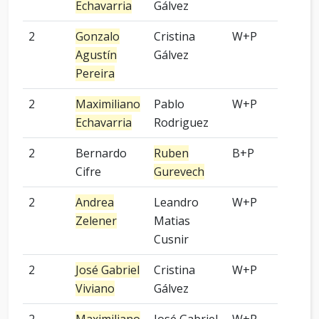
Echavarria
Gálvez
2
Gonzalo
Cristina
W+P
9 p
Agustín
Gálvez
Pereira
2
Maximiliano
Pablo
W+P
5 p
Echavarria
Rodriguez
2
Bernardo
Ruben
B+P
3 p
Cifre
Gurevech
2
Andrea
Leandro
W+P
4 p
Zelener
Matias
Cusnir
2
José Gabriel
Cristina
W+P
9 p
Viviano
Gálvez