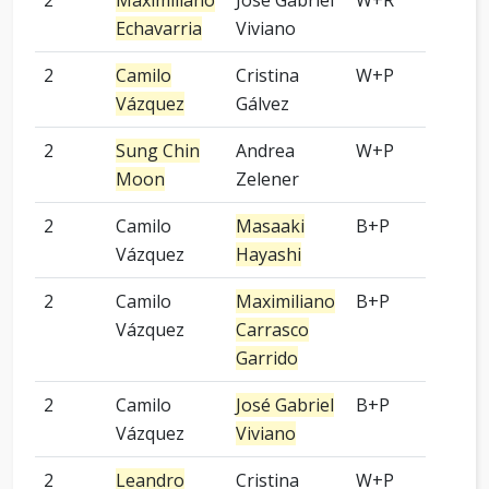
2
Maximiliano
José Gabriel
W+R
-
Echavarria
Viviano
2
Camilo
Cristina
W+P
9 p
Vázquez
Gálvez
2
Sung Chin
Andrea
W+P
8 p
Moon
Zelener
2
Camilo
Masaaki
B+P
5 p
Vázquez
Hayashi
2
Camilo
Maximiliano
B+P
5 p
Vázquez
Carrasco
Garrido
2
Camilo
José Gabriel
B+P
3 p
Vázquez
Viviano
2
Leandro
Cristina
W+P
4 p