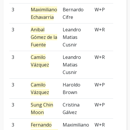
3
Maximiliano
Bernardo
W+P
9 p
Echavarria
Cifre
3
Anibal
Leandro
W+R
9 p
Gómez de la
Matias
Fuente
Cusnir
3
Camilo
Leandro
W+R
9 p
Vázquez
Matias
Cusnir
3
Camilo
Haroldo
W+P
-
Vázquez
Brown
3
Sung Chin
Cristina
W+P
9 p
Moon
Gálvez
3
Fernando
Maximiliano
W+R
Kom