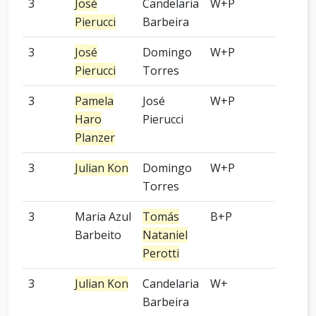
3
José
Candelaria
W+P
-
Pierucci
Barbeira
3
José
Domingo
W+P
-
Pierucci
Torres
3
Pamela
José
W+P
-
Haro
Pierucci
Planzer
3
Julian Kon
Domingo
W+P
4 pied
Torres
3
Maria Azul
Tomás
B+P
-
Barbeito
Nataniel
Perotti
3
Julian Kon
Candelaria
W+
4 pied
Barbeira