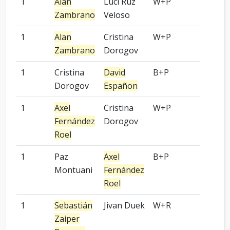
1
Alan
Luci Ruz
W+P
-
Zambrano
Veloso
1
Alan
Cristina
W+P
6 pied
Zambrano
Dorogov
1
Cristina
David
B+P
-
Dorogov
Españon
1
Axel
Cristina
W+P
-
Fernández
Dorogov
Roel
1
Paz
Axel
B+P
-
Montuani
Fernández
Roel
1
Sebastián
Jivan Duek
W+R
-
Zaiper