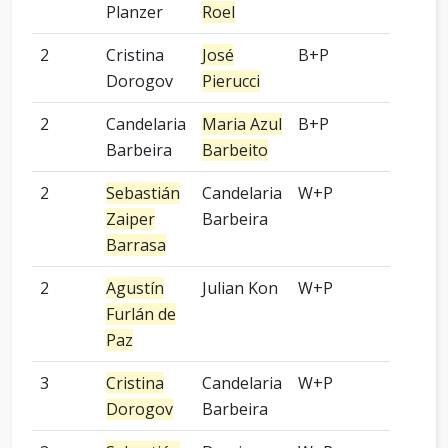
Planzer
Roel
2
Cristina
José
B+P
3 pied
Dorogov
Pierucci
2
Candelaria
Maria Azul
B+P
-
Barbeira
Barbeito
2
Sebastián
Candelaria
W+P
4 pied
Zaiper
Barbeira
Barrasa
2
Agustín
Julian Kon
W+P
2 pied
Furlán de
Paz
3
Cristina
Candelaria
W+P
-
Dorogov
Barbeira