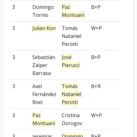
3
Domingo
Paz
B+P
-
Torres
Montuani
3
Julian Kon
Tomás
W+P
2 pied
Nataniel
Perotti
3
Sebastián
José
B+P
5 pied
Zaiper
Pierucci
Barrasa
3
Axel
Tomás
B+R
-
Fernández
Nataniel
Roel
Perotti
3
Paz
Cristina
W+P
-
Montuani
Dorogov
3
Jeremías
Domingo
B+P
-