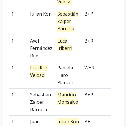
Veloso
1
Julian Kon
Sebastián
B+P
-
Zaiper
Barrasa
1
Axel
Luca
B+R
-
Fernández
Iriberri
Roel
1
Luci Ruz
Pamela
W+R
7 pied
Veloso
Haro
Planzer
1
Sebastián
Mauricio
B+P
-
Zaiper
Monsalvo
Barrasa
1
Juan
Julian Kon
B+
-