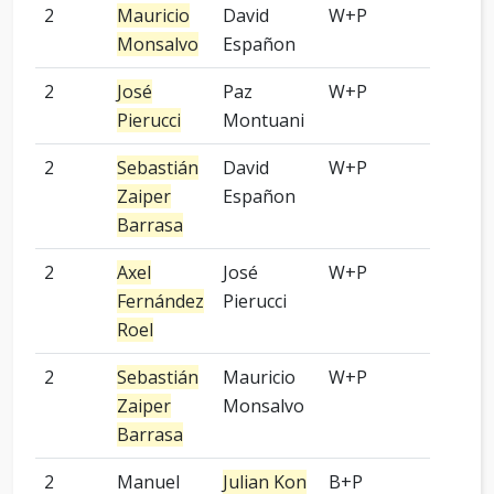
2
Mauricio
David
W+P
-
Monsalvo
Españon
2
José
Paz
W+P
-
Pierucci
Montuani
2
Sebastián
David
W+P
5 pied
Zaiper
Españon
Barrasa
2
Axel
José
W+P
-
Fernández
Pierucci
Roel
2
Sebastián
Mauricio
W+P
-
Zaiper
Monsalvo
Barrasa
2
Manuel
Julian Kon
B+P
4 pied