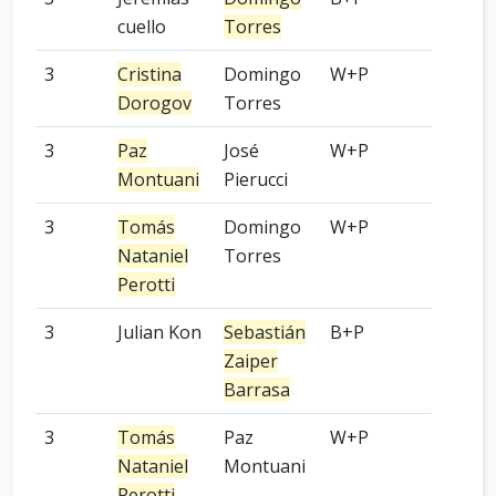
cuello
Torres
3
Cristina
Domingo
W+P
-
Dorogov
Torres
3
Paz
José
W+P
-
Montuani
Pierucci
3
Tomás
Domingo
W+P
-
Nataniel
Torres
Perotti
3
Julian Kon
Sebastián
B+P
-
Zaiper
Barrasa
3
Tomás
Paz
W+P
-
Nataniel
Montuani
Perotti