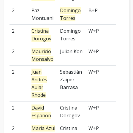
2
Paz
Domingo
B+P
-
Montuani
Torres
2
Cristina
Domingo
W+P
-
Dorogov
Torres
2
Mauricio
Julian Kon
W+P
2 pied
Monsalvo
2
Juan
Sebastián
W+P
4 pied
Andrés
Zaiper
Aular
Barrasa
Rhode
2
David
Cristina
W+P
-
Españon
Dorogov
2
Maria Azul
Cristina
W+P
-