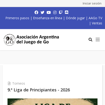
Iniciar sesión
Primeros pasos
|
Enseñanza en línea
|
Dónde jugar
|
AAGo TV
|
Ventas
Torneos
9.º Liga de Principiantes - 2026