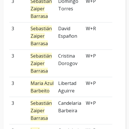
3
Sebastián
Domingo
W+P
4 pied
Zaiper
Torres
Barrasa
3
Sebastián
David
W+R
4 pied
Zaiper
Españon
Barrasa
3
Sebastián
Cristina
W+P
4 pied
Zaiper
Dorogov
Barrasa
3
Maria Azul
Libertad
W+P
-
Barbeito
Aguirre
3
Sebastián
Candelaria
W+P
5 pied
Zaiper
Barbeira
Barrasa