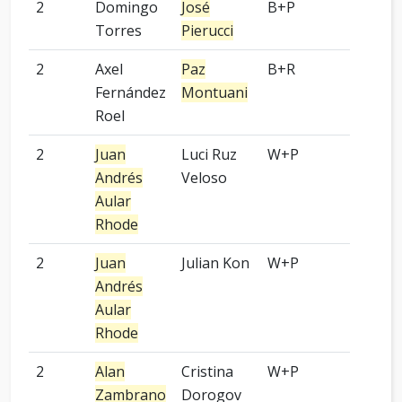
2
Domingo
José
B+P
-
Torres
Pierucci
2
Axel
Paz
B+R
-
Fernández
Montuani
Roel
2
Juan
Luci Ruz
W+P
-
Andrés
Veloso
Aular
Rhode
2
Juan
Julian Kon
W+P
8 pied
Andrés
Aular
Rhode
2
Alan
Cristina
W+P
9 pied
Zambrano
Dorogov