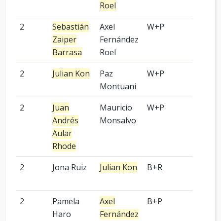
Roel
2
Sebastián
Axel
W+P
2 pied
Zaiper
Fernández
Barrasa
Roel
2
Julian Kon
Paz
W+P
-
Montuani
2
Juan
Mauricio
W+P
2 pied
Andrés
Monsalvo
Aular
Rhode
2
Jona Ruiz
Julian Kon
B+R
4 pied
2
Pamela
Axel
B+P
-
Haro
Fernández