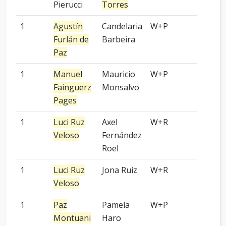
Pierucci
Torres
1
Agustín
Candelaria
W+P
-
Furlán de
Barbeira
Paz
1
Manuel
Mauricio
W+P
-
Fainguerz
Monsalvo
Pages
1
Luci Ruz
Axel
W+R
-
Veloso
Fernández
Roel
1
Luci Ruz
Jona Ruiz
W+R
-
Veloso
1
Paz
Pamela
W+P
-
Montuani
Haro