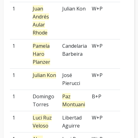
1
Juan
Julian Kon
W+P
3 pied
Andrés
Aular
Rhode
1
Pamela
Candelaria
W+P
-
Haro
Barbeira
Planzer
1
Julian Kon
José
W+P
Komi 0
Pierucci
1
Domingo
Paz
B+P
-
Torres
Montuani
1
Luci Ruz
Libertad
W+P
9 pied
Veloso
Aguirre