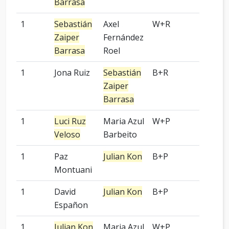
Barrasa
1
Sebastián
Axel
W+R
-
Zaiper
Fernández
Barrasa
Roel
1
Jona Ruiz
Sebastián
B+R
-
Zaiper
Barrasa
1
Luci Ruz
Maria Azul
W+P
9 pied
Veloso
Barbeito
1
Paz
Julian Kon
B+P
-
Montuani
1
David
Julian Kon
B+P
-
Españon
1
Julian Kon
Maria Azul
W+P
-