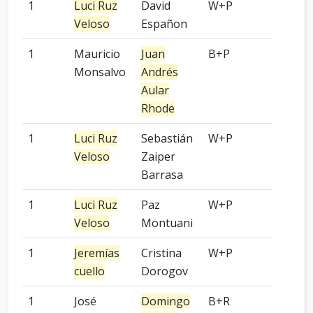
1
Luci Ruz
David
W+P
5 pied
Veloso
Españon
1
Mauricio
Juan
B+P
-
Monsalvo
Andrés
Aular
Rhode
1
Luci Ruz
Sebastián
W+P
2 pied
Veloso
Zaiper
Barrasa
1
Luci Ruz
Paz
W+P
5 pied
Veloso
Montuani
1
Jeremías
Cristina
W+P
-
cuello
Dorogov
1
José
Domingo
B+R
-