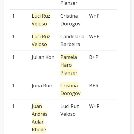
Planzer
1
Luci Ruz
Cristina
W+P
5 pied
Veloso
Dorogov
1
Luci Ruz
Candelaria
W+P
7 pied
Veloso
Barbeira
1
Julian Kon
Pamela
B+P
2 pied
Haro
Planzer
1
Jona Ruiz
Cristina
B+R
5 pied
Dorogov
1
Juan
Luci Ruz
W+R
-
Andrés
Veloso
Aular
Rhode