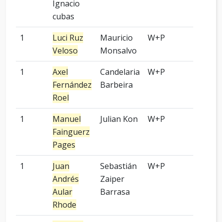
Ignacio
cubas
1
Luci Ruz
Mauricio
W+P
-
Veloso
Monsalvo
1
Axel
Candelaria
W+P
-
Fernández
Barbeira
Roel
1
Manuel
Julian Kon
W+P
-
Fainguerz
Pages
1
Juan
Sebastián
W+P
2 pied
Andrés
Zaiper
Aular
Barrasa
Rhode