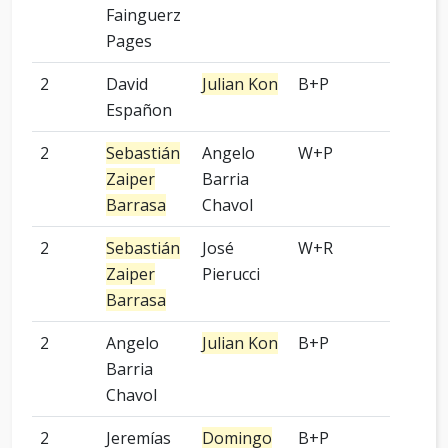
Fainguerz
Pages
2
David
Julian Kon
B+P
-
Españon
2
Sebastián
Angelo
W+P
-
Zaiper
Barria
Barrasa
Chavol
2
Sebastián
José
W+R
6 pied
Zaiper
Pierucci
Barrasa
2
Angelo
Julian Kon
B+P
3 pied
Barria
Chavol
2
Jeremías
Domingo
B+P
-