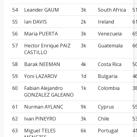
54
Leander GAUM
3k
South Africa
5
55
Ian DAVIS
2k
Ireland
6
56
Maria PUERTA
3k
Venezuela
6
57
Hector Enrique PAIZ
3k
Guatemala
6
CASTILLO
58
Barak NEEMAN
4k
Costa Rica
5
59
Yoni LAZAROV
1d
Bulgaria
4
60
Fabian Alejandro
1k
Colombia
3
GONZALEZ GALEANO
61
Nurman AYLANC
9k
Cyprus
5
62
Ivan PINEYRO
3k
Chile
5
63
Miguel TELES
6k
Portugal
4