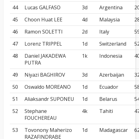
44
Lucas GALFASO
3d
Argentina
2
45
Choon Huat LEE
4d
Malaysia
2
46
Ramon SOLETTI
2d
Italy
5
47
Lorenz TRIPPEL
1d
Switzerland
5
48
Daniel JAKADEWA
1k
Indonesia
4
PUTRA
49
Niyazi BAGHIROV
3d
Azerbaijan
3
50
Oswaldo MOREANO
1d
Ecuador
5
51
Aliaksandr SUPONEU
1d
Belarus
5
52
Stephane
4k
Tahiti
4
FOUCHEREAU
53
Tovonony Maherizo
1d
Madagascar
6
RAZAFINDRABE