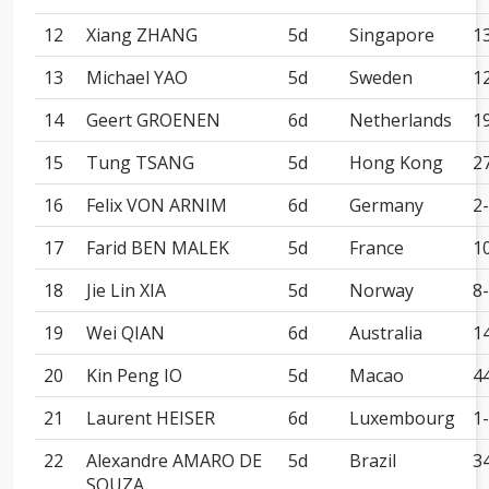
12
Xiang ZHANG
5d
Singapore
1
13
Michael YAO
5d
Sweden
1
14
Geert GROENEN
6d
Netherlands
1
15
Tung TSANG
5d
Hong Kong
2
16
Felix VON ARNIM
6d
Germany
2-
17
Farid BEN MALEK
5d
France
1
18
Jie Lin XIA
5d
Norway
8-
19
Wei QIAN
6d
Australia
1
20
Kin Peng IO
5d
Macao
4
21
Laurent HEISER
6d
Luxembourg
1-
22
Alexandre AMARO DE
5d
Brazil
3
SOUZA