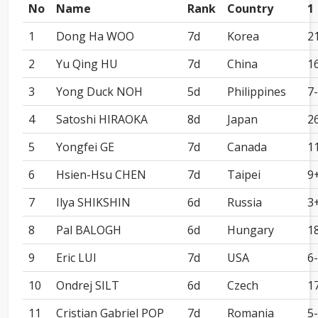
No
Name
Rank
Country
1
1
Dong Ha WOO
7d
Korea
2
2
Yu Qing HU
7d
China
1
3
Yong Duck NOH
5d
Philippines
7-
4
Satoshi HIRAOKA
8d
Japan
2
5
Yongfei GE
7d
Canada
1
6
Hsien-Hsu CHEN
7d
Taipei
9
7
Ilya SHIKSHIN
6d
Russia
3
8
Pal BALOGH
6d
Hungary
1
9
Eric LUI
7d
USA
6-
10
Ondrej SILT
6d
Czech
1
11
Cristian Gabriel POP
7d
Romania
5-