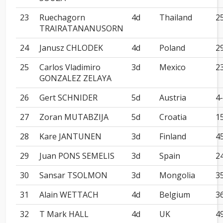
23
Ruechagorn
4d
Thailand
2
TRAIRATANANUSORN
24
Janusz CHLODEK
4d
Poland
2
25
Carlos Vladimiro
3d
Mexico
2
GONZALEZ ZELAYA
26
Gert SCHNIDER
5d
Austria
4-
27
Zoran MUTABZIJA
5d
Croatia
1
28
Kare JANTUNEN
3d
Finland
4
29
Juan PONS SEMELIS
3d
Spain
2
30
Sansar TSOLMON
3d
Mongolia
3
31
Alain WETTACH
4d
Belgium
3
32
T Mark HALL
4d
UK
4