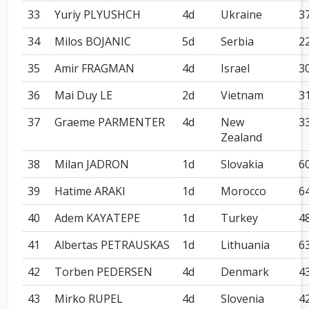
33
Yuriy PLYUSHCH
4d
Ukraine
3
34
Milos BOJANIC
5d
Serbia
2
35
Amir FRAGMAN
4d
Israel
3
36
Mai Duy LE
2d
Vietnam
3
37
Graeme PARMENTER
4d
New
3
Zealand
38
Milan JADRON
1d
Slovakia
6
39
Hatime ARAKI
1d
Morocco
6
40
Adem KAYATEPE
1d
Turkey
4
41
Albertas PETRAUSKAS
1d
Lithuania
6
42
Torben PEDERSEN
4d
Denmark
4
43
Mirko RUPEL
4d
Slovenia
4