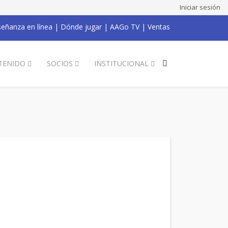
Iniciar sesión
eñanza en línea
|
Dónde jugar
|
AAGo TV
|
Ventas
TENIDO
SOCIOS
INSTITUCIONAL