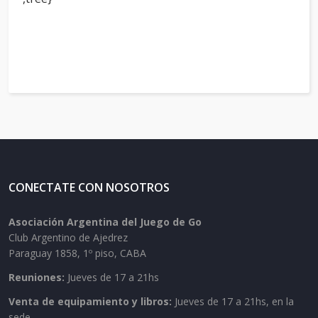
CONECTATE CON NOSOTROS
Asociación Argentina del Juego de Go
Club Argentino de Ajedrez
Paraguay 1858, 1º piso, CABA
Reuniones:
Jueves de 17 a 21hs
Venta de equipamiento y libros:
Jueves de 17 a 21hs, en la
sede.