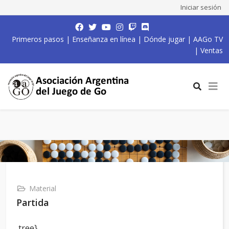
Iniciar sesión
Primeros pasos
|
Enseñanza en línea
|
Dónde jugar
|
AAGo TV
|
Ventas
Material
Partida
,tree}