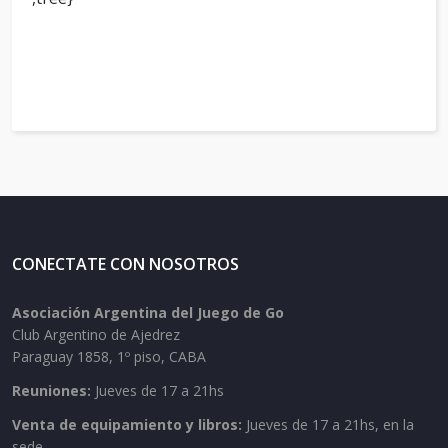
CONECTATE CON NOSOTROS
Asociación Argentina del Juego de Go
Club Argentino de Ajedrez
Paraguay 1858, 1º piso, CABA
Reuniones:
Jueves de 17 a 21hs
Venta de equipamiento y libros:
Jueves de 17 a 21hs, en la
sede.