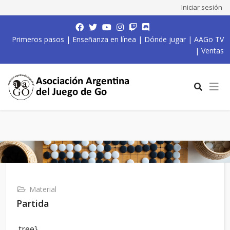
Iniciar sesión
Primeros pasos
|
Enseñanza en línea
|
Dónde jugar
|
AAGo TV
|
Ventas
Material
Partida
,tree}