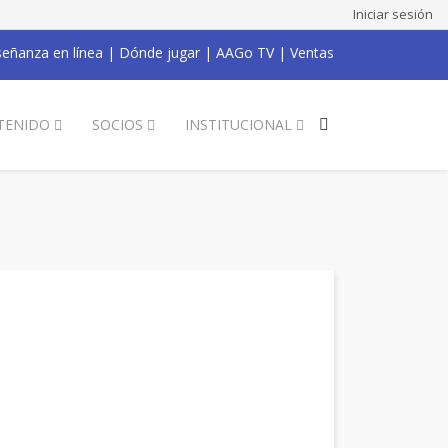
Iniciar sesión
eñanza en línea
|
Dónde jugar
|
AAGo TV
|
Ventas
TENIDO
SOCIOS
INSTITUCIONAL