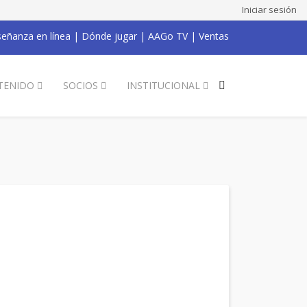
Iniciar sesión
eñanza en línea
|
Dónde jugar
|
AAGo TV
|
Ventas
TENIDO
SOCIOS
INSTITUCIONAL