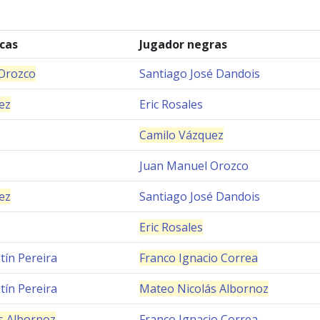
cas
Jugador negras
Orozco
Santiago José Dandois
ez
Eric Rosales
Camilo Vázquez
Juan Manuel Orozco
ez
Santiago José Dandois
Eric Rosales
tín Pereira
Franco Ignacio Correa
tín Pereira
Mateo Nicolás Albornoz
s Albornoz
Franco Ignacio Correa