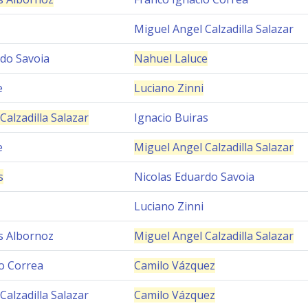
Miguel Angel Calzadilla Salazar
rdo Savoia
Nahuel Laluce
e
Luciano Zinni
Calzadilla Salazar
Ignacio Buiras
e
Miguel Angel Calzadilla Salazar
s
Nicolas Eduardo Savoia
Luciano Zinni
s Albornoz
Miguel Angel Calzadilla Salazar
o Correa
Camilo Vázquez
Calzadilla Salazar
Camilo Vázquez