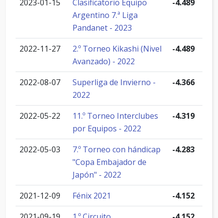
2023-01-15
Clasificatorio Equipo
-4.489
Argentino 7.ª Liga
Pandanet - 2023
2022-11-27
2.º Torneo Kikashi (Nivel
-4.489
Avanzado) - 2022
2022-08-07
Superliga de Invierno -
-4.366
2022
2022-05-22
11.º Torneo Interclubes
-4.319
por Equipos - 2022
2022-05-03
7.º Torneo con hándicap
-4.283
"Copa Embajador de
Japón" - 2022
2021-12-09
Fénix 2021
-4.152
2021-09-19
1.º Circuito
-4.152