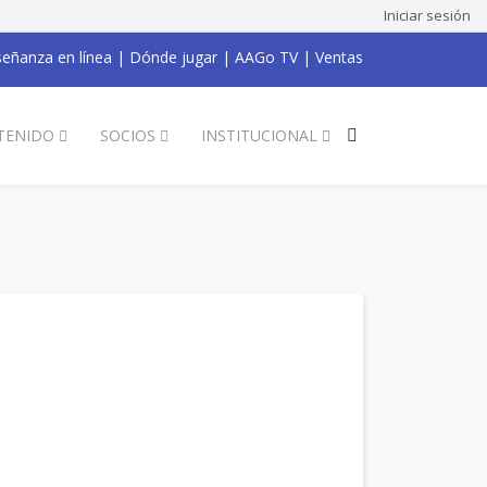
Iniciar sesión
eñanza en línea
|
Dónde jugar
|
AAGo TV
|
Ventas
TENIDO
SOCIOS
INSTITUCIONAL