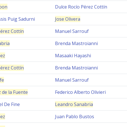
oon
Dulce Rocío Pérez Cottín
sis Puig Sadurni
Jose Olivera
érez Cottín
Manuel Sarrouf
abria
Brenda Mastroianni
uez
Masaaki Hayashi
érez Cottín
Brenda Mastroianni
fe
Manuel Sarrouf
 de la Fuente
Federico Alberto Olivieri
el De Fine
Leandro Sanabria
uez
Juan Pablo Bustos