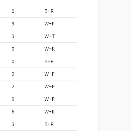
0
B+R
9
W+P
3
W+T
0
W+R
0
B+P
9
W+P
2
W+P
9
W+P
6
W+R
3
B+R