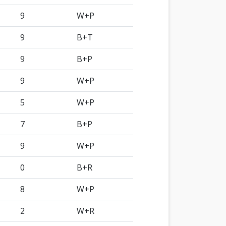
9
W+P
9
B+T
9
B+P
9
W+P
5
W+P
7
B+P
9
W+P
0
B+R
8
W+P
2
W+R