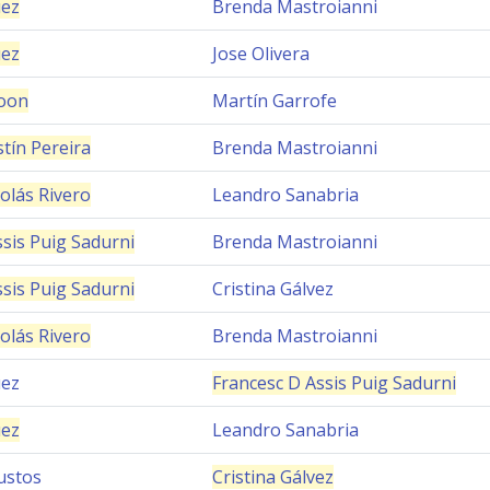
uez
Brenda Mastroianni
uez
Jose Olivera
oon
Martín Garrofe
tín Pereira
Brenda Mastroianni
olás Rivero
Leandro Sanabria
sis Puig Sadurni
Brenda Mastroianni
sis Puig Sadurni
Cristina Gálvez
olás Rivero
Brenda Mastroianni
uez
Francesc D Assis Puig Sadurni
uez
Leandro Sanabria
ustos
Cristina Gálvez