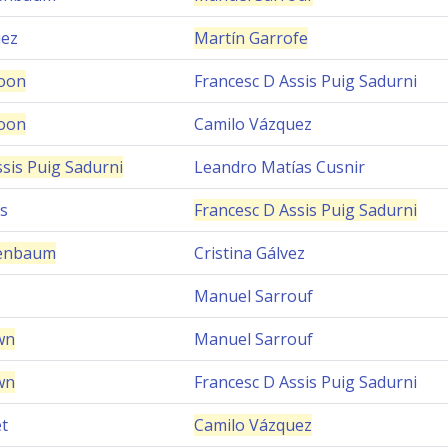
uez
Martín Garrofe
oon
Francesc D Assis Puig Sadurni
oon
Camilo Vázquez
sis Puig Sadurni
Leandro Matías Cusnir
as
Francesc D Assis Puig Sadurni
denbaum
Cristina Gálvez
Manuel Sarrouf
wn
Manuel Sarrouf
wn
Francesc D Assis Puig Sadurni
t
Camilo Vázquez