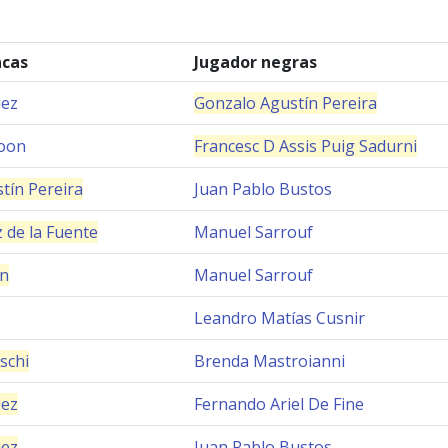
ncas
Jugador negras
uez
Gonzalo Agustín Pereira
oon
Francesc D Assis Puig Sadurni
tín Pereira
Juan Pablo Bustos
 de la Fuente
Manuel Sarrouf
in
Manuel Sarrouf
Leandro Matías Cusnir
schi
Brenda Mastroianni
uez
Fernando Ariel De Fine
uez
Juan Pablo Bustos