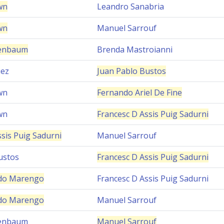
wn
Leandro Sanabria
wn
Manuel Sarrouf
denbaum
Brenda Mastroianni
uez
Juan Pablo Bustos
wn
Fernando Ariel De Fine
wn
Francesc D Assis Puig Sadurni
sis Puig Sadurni
Manuel Sarrouf
ustos
Francesc D Assis Puig Sadurni
edo Marengo
Francesc D Assis Puig Sadurni
edo Marengo
Manuel Sarrouf
denbaum
Manuel Sarrouf