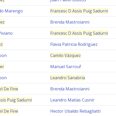
edo Marengo
Francesc D Assis Puig Sadurni
uez
Brenda Mastroianni
Viviano
Francesc D Assis Puig Sadurni
ez
Flavia Patricia Rodríguez
oon
Camilo Vázquez
er
Manuel Sarrouf
oon
Leandro Sanabria
el De Fine
Brenda Mastroianni
sis Puig Sadurni
Leandro Matías Cusnir
el De Fine
Hector Ubaldo Rebagliatti