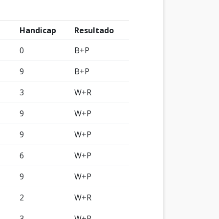
Handicap
Resultado
0
B+P
9
B+P
3
W+R
9
W+P
9
W+P
6
W+P
9
W+P
2
W+R
3
W+R