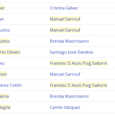
uez
Cristina Gálvez
wn
Manuel Sarrouf
ustos
Manuel Sarrouf
ustos
Brenda Mastroianni
rto Olivieri
Santiago José Dandois
uez
Francesc D Assis Puig Sadurni
oon
Manuel Sarrouf
érez Cottín
Francesc D Assis Puig Sadurni
abria
Brenda Mastroianni
lagne
Camilo Vázquez