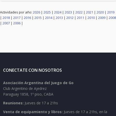
Actividades por año:
2026
|
2025
|
2024
|
2023
|
2022
|
2021
|
2020
|
2019
|
2018
|
2017
|
2016
|
2015
|
2014
|
2013
|
2012
|
2011
|
2010
|
2009
|
2008
|
2007
|
2006
|
CONECTATE CON NOSOTROS
Asociación Argentina del Juego de Go
Club Argentino de Ajedrez
Paraguay 1858, 1º piso, CABA
Reuniones:
Jueves de 17 a 21hs
Venta de equipamiento y libros:
Jueves de 17 a 21hs, en la