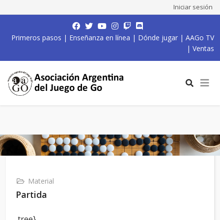
Iniciar sesión
Primeros pasos
|
Enseñanza en línea
|
Dónde jugar
|
AAGo TV
|
Ventas
Material
Partida
,tree}